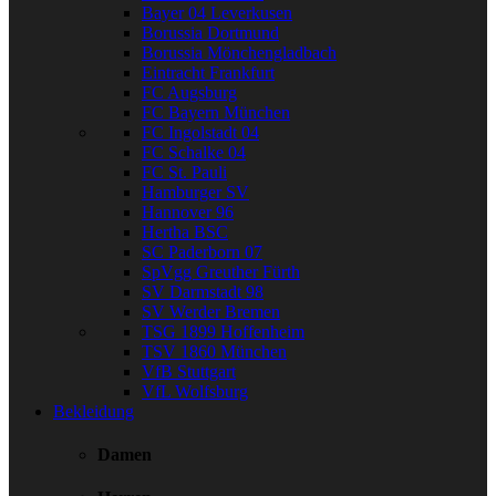
Bayer 04 Leverkusen
Borussia Dortmund
Borussia Mönchengladbach
Eintracht Frankfurt
FC Augsburg
FC Bayern München
FC Ingolstadt 04
FC Schalke 04
FC St. Pauli
Hamburger SV
Hannover 96
Hertha BSC
SC Paderborn 07
SpVgg Greuther Fürth
SV Darmstadt 98
SV Werder Bremen
TSG 1899 Hoffenheim
TSV 1860 München
VfB Stuttgart
VfL Wolfsburg
Bekleidung
Damen