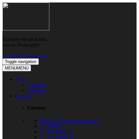
Skip
Skip
to
to
navigation
content
Erfahren Sie als Erster,
was es Neues gibt!
Newsletter abonnieren
Toggle navigation
MENU
MENU
News
Aktuelles
Ratgeber
Fanshop
Fanshop
Deutsche Nationalmannschaft
1. FC Köln
1. FC Nürnberg
1. FSV Mainz 05