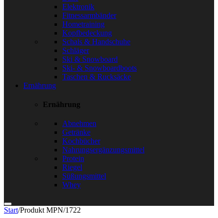
Elektronik
Fitnessarmbänder
Hometraining
Kopfbedeckung
Schals & Handschuhe
Schläger
Ski & Snowboard
Ski- & Snowboardboots
Taschen & Rucksäcke
Ernährung
Ernährung
Abnehmen
Getränke
Kochbücher
Nahrungsergänzungsmittel
Protein
Riegel
Süßungsmittel
Whey
Start
/
Produkt MPN
/
1722