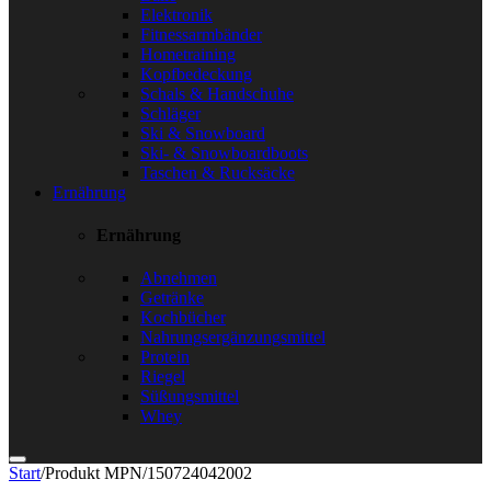
Elektronik
Fitnessarmbänder
Hometraining
Kopfbedeckung
Schals & Handschuhe
Schläger
Ski & Snowboard
Ski- & Snowboardboots
Taschen & Rucksäcke
Ernährung
Ernährung
Abnehmen
Getränke
Kochbücher
Nahrungsergänzungsmittel
Protein
Riegel
Süßungsmittel
Whey
Start
/
Produkt MPN
/
150724042002