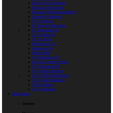
Bayer 04 Leverkusen
Borussia Dortmund
Borussia Mönchengladbach
Eintracht Frankfurt
FC Augsburg
FC Bayern München
FC Ingolstadt 04
FC Schalke 04
FC St. Pauli
Hamburger SV
Hannover 96
Hertha BSC
SC Paderborn 07
SpVgg Greuther Fürth
SV Darmstadt 98
SV Werder Bremen
TSG 1899 Hoffenheim
TSV 1860 München
VfB Stuttgart
VfL Wolfsburg
Bekleidung
Damen