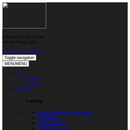
Skip
Skip
to
to
navigation
content
Erfahren Sie als Erster,
was es Neues gibt!
Newsletter abonnieren
Toggle navigation
MENU
MENU
News
Aktuelles
Ratgeber
Fanshop
Fanshop
Deutsche Nationalmannschaft
1. FC Köln
1. FC Nürnberg
1. FSV Mainz 05