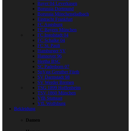
Bayer 04 Leverkusen
Borussia Dortmund
Borussia Mönchengladbach
Eintracht Frankfurt
FC Augsburg
FC Bayern München
FC Ingolstadt 04
FC Schalke 04
FC St. Pauli
Hamburger SV
Hannover 96
Hertha BSC
SC Paderborn 07
SpVgg Greuther Fürth
SV Darmstadt 98
SV Werder Bremen
TSG 1899 Hoffenheim
TSV 1860 München
VfB Stuttgart
VfL Wolfsburg
Bekleidung
Damen