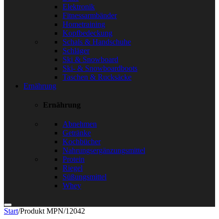
Elektronik
Fitnessarmbänder
Hometraining
Kopfbedeckung
Schals & Handschuhe
Schläger
Ski & Snowboard
Ski- & Snowboardboots
Taschen & Rucksäcke
Ernährung
Ernährung
Abnehmen
Getränke
Kochbücher
Nahrungsergänzungsmittel
Protein
Riegel
Süßungsmittel
Whey
Start
/
Produkt MPN
/
12042