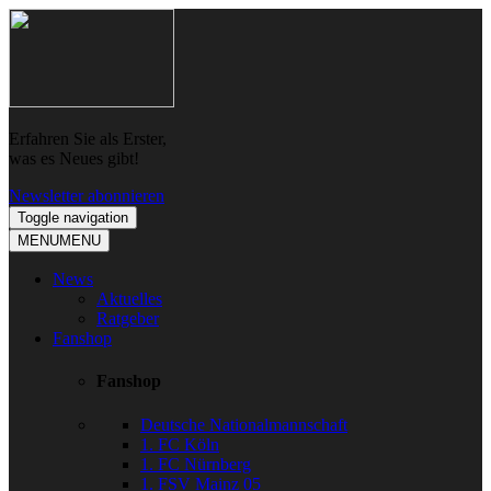
Skip
Skip
to
to
navigation
content
Erfahren Sie als Erster,
was es Neues gibt!
Newsletter abonnieren
Toggle navigation
MENU
MENU
News
Aktuelles
Ratgeber
Fanshop
Fanshop
Deutsche Nationalmannschaft
1. FC Köln
1. FC Nürnberg
1. FSV Mainz 05