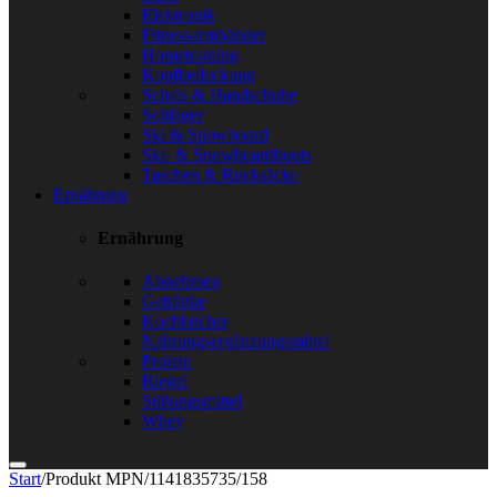
Elektronik
Fitnessarmbänder
Hometraining
Kopfbedeckung
Schals & Handschuhe
Schläger
Ski & Snowboard
Ski- & Snowboardboots
Taschen & Rucksäcke
Ernährung
Ernährung
Abnehmen
Getränke
Kochbücher
Nahrungsergänzungsmittel
Protein
Riegel
Süßungsmittel
Whey
Start
/
Produkt MPN
/
1141835735/158