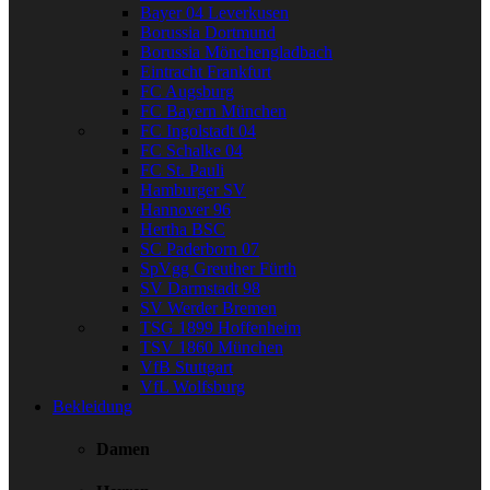
Bayer 04 Leverkusen
Borussia Dortmund
Borussia Mönchengladbach
Eintracht Frankfurt
FC Augsburg
FC Bayern München
FC Ingolstadt 04
FC Schalke 04
FC St. Pauli
Hamburger SV
Hannover 96
Hertha BSC
SC Paderborn 07
SpVgg Greuther Fürth
SV Darmstadt 98
SV Werder Bremen
TSG 1899 Hoffenheim
TSV 1860 München
VfB Stuttgart
VfL Wolfsburg
Bekleidung
Damen