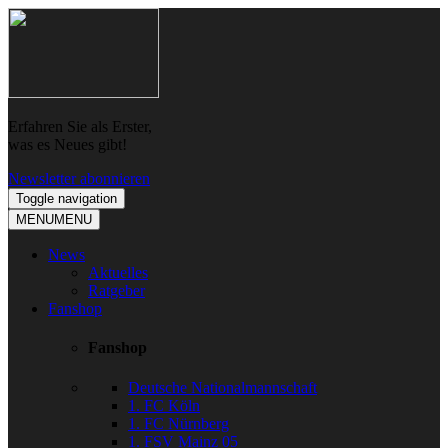
Skip
Skip
to
to
navigation
content
Erfahren Sie als Erster,
was es Neues gibt!
Newsletter abonnieren
Toggle navigation
MENU
MENU
News
Aktuelles
Ratgeber
Fanshop
Fanshop
Deutsche Nationalmannschaft
1. FC Köln
1. FC Nürnberg
1. FSV Mainz 05