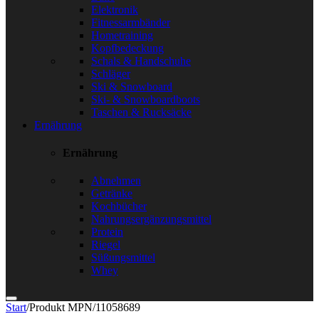
Elektronik
Fitnessarmbänder
Hometraining
Kopfbedeckung
Schals & Handschuhe
Schläger
Ski & Snowboard
Ski- & Snowboardboots
Taschen & Rucksäcke
Ernährung
Ernährung
Abnehmen
Getränke
Kochbücher
Nahrungsergänzungsmittel
Protein
Riegel
Süßungsmittel
Whey
Start
/
Produkt MPN
/
11058689