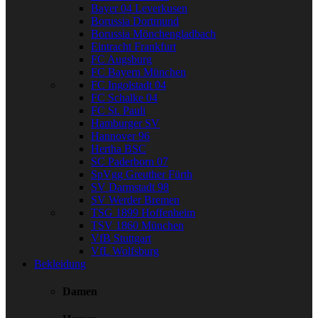
Bayer 04 Leverkusen
Borussia Dortmund
Borussia Mönchengladbach
Eintracht Frankfurt
FC Augsburg
FC Bayern München
FC Ingolstadt 04
FC Schalke 04
FC St. Pauli
Hamburger SV
Hannover 96
Hertha BSC
SC Paderborn 07
SpVgg Greuther Fürth
SV Darmstadt 98
SV Werder Bremen
TSG 1899 Hoffenheim
TSV 1860 München
VfB Stuttgart
VfL Wolfsburg
Bekleidung
Damen