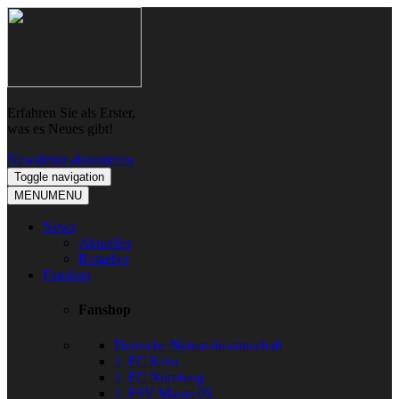
Skip
Skip
to
to
navigation
content
Erfahren Sie als Erster,
was es Neues gibt!
Newsletter abonnieren
Toggle navigation
MENU
MENU
News
Aktuelles
Ratgeber
Fanshop
Fanshop
Deutsche Nationalmannschaft
1. FC Köln
1. FC Nürnberg
1. FSV Mainz 05