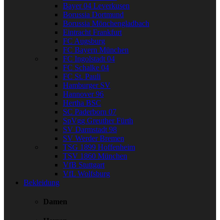
Bayer 04 Leverkusen
Borussia Dortmund
Borussia Mönchengladbach
Eintracht Frankfurt
FC Augsburg
FC Bayern München
FC Ingolstadt 04
FC Schalke 04
FC St. Pauli
Hamburger SV
Hannover 96
Hertha BSC
SC Paderborn 07
SpVgg Greuther Fürth
SV Darmstadt 98
SV Werder Bremen
TSG 1899 Hoffenheim
TSV 1860 München
VfB Stuttgart
VfL Wolfsburg
Bekleidung
Damen