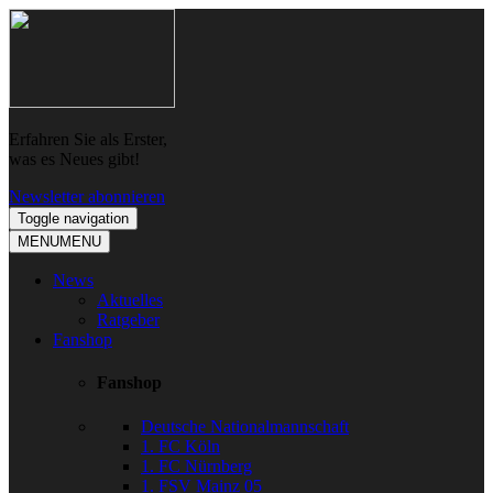
Skip
Skip
to
to
navigation
content
Erfahren Sie als Erster,
was es Neues gibt!
Newsletter abonnieren
Toggle navigation
MENU
MENU
News
Aktuelles
Ratgeber
Fanshop
Fanshop
Deutsche Nationalmannschaft
1. FC Köln
1. FC Nürnberg
1. FSV Mainz 05