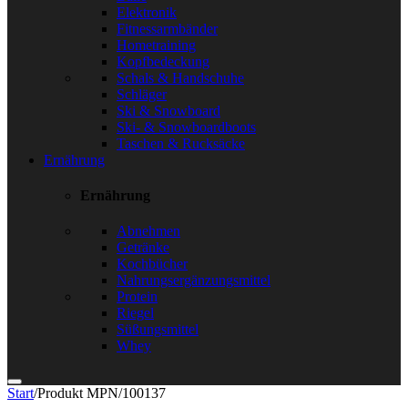
Elektronik
Fitnessarmbänder
Hometraining
Kopfbedeckung
Schals & Handschuhe
Schläger
Ski & Snowboard
Ski- & Snowboardboots
Taschen & Rucksäcke
Ernährung
Ernährung
Abnehmen
Getränke
Kochbücher
Nahrungsergänzungsmittel
Protein
Riegel
Süßungsmittel
Whey
Start
/
Produkt MPN
/
100137