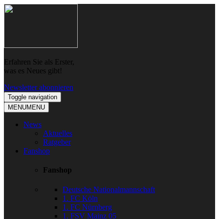
Skip
Skip
to
to
navigation
content
Erfahren Sie als Erster,
was es Neues gibt!
Newsletter abonnieren
Toggle navigation
MENU
MENU
News
Aktuelles
Ratgeber
Fanshop
Fanshop
Deutsche Nationalmannschaft
1. FC Köln
1. FC Nürnberg
1. FSV Mainz 05