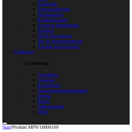
Elektronik
Fitnessarmbänder
Hometraining
Kopfbedeckung
Schals & Handschuhe
Schläger
Ski & Snowboard
Ski- & Snowboardboots
Taschen & Rucksäcke
Ernährung
Ernährung
Abnehmen
Getränke
Kochbücher
Nahrungsergänzungsmittel
Protein
Riegel
Süßungsmittel
Whey
Start
/
Produkt MPN
/
10000169