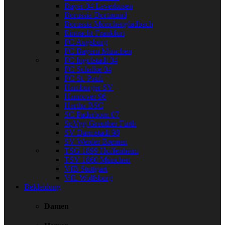
Bayer 04 Leverkusen
Borussia Dortmund
Borussia Mönchengladbach
Eintracht Frankfurt
FC Augsburg
FC Bayern München
FC Ingolstadt 04
FC Schalke 04
FC St. Pauli
Hamburger SV
Hannover 96
Hertha BSC
SC Paderborn 07
SpVgg Greuther Fürth
SV Darmstadt 98
SV Werder Bremen
TSG 1899 Hoffenheim
TSV 1860 München
VfB Stuttgart
VfL Wolfsburg
Bekleidung
Damen