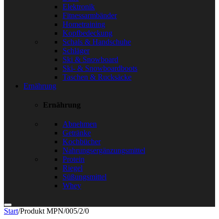
Elektronik
Fitnessarmbänder
Hometraining
Kopfbedeckung
Schals & Handschuhe
Schläger
Ski & Snowboard
Ski- & Snowboardboots
Taschen & Rucksäcke
Ernährung
Ernährung
Abnehmen
Getränke
Kochbücher
Nahrungsergänzungsmittel
Protein
Riegel
Süßungsmittel
Whey
Start
/
Produkt MPN
/
005/2/0