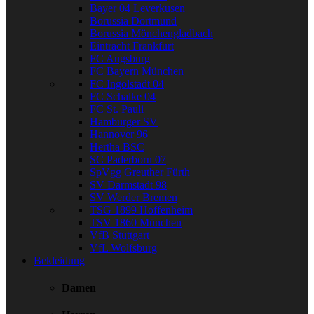
Bayer 04 Leverkusen
Borussia Dortmund
Borussia Mönchengladbach
Eintracht Frankfurt
FC Augsburg
FC Bayern München
FC Ingolstadt 04
FC Schalke 04
FC St. Pauli
Hamburger SV
Hannover 96
Hertha BSC
SC Paderborn 07
SpVgg Greuther Fürth
SV Darmstadt 98
SV Werder Bremen
TSG 1899 Hoffenheim
TSV 1860 München
VfB Stuttgart
VfL Wolfsburg
Bekleidung
Damen