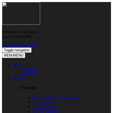
Skip
Skip
to
to
navigation
content
Erfahren Sie als Erster,
was es Neues gibt!
Newsletter abonnieren
Toggle navigation
MENU
MENU
News
Aktuelles
Ratgeber
Fanshop
Fanshop
Deutsche Nationalmannschaft
1. FC Köln
1. FC Nürnberg
1. FSV Mainz 05