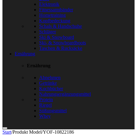
Elektronik
Fitnessarmbänder
Hometraining
Kopfbedeckung
Schals & Handschuhe
Schläger
Ski & Snowboard
Ski- & Snowboardboots
Taschen & Rucksäcke
Ernährung
Ernährung
Abnehmen
Getränke
Kochbücher
Nahrungsergänzungsmittel
Protein
Riegel
Süßungsmittel
Whey
Start
/
Produkt Model
/
YOF-10822186