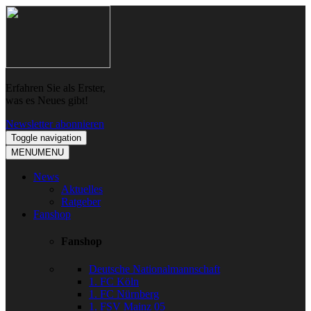
Skip
Skip
to
to
navigation
content
Erfahren Sie als Erster,
was es Neues gibt!
Newsletter abonnieren
Toggle navigation
MENU
MENU
News
Aktuelles
Ratgeber
Fanshop
Fanshop
Deutsche Nationalmannschaft
1. FC Köln
1. FC Nürnberg
1. FSV Mainz 05