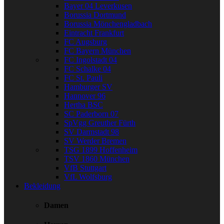
Bayer 04 Leverkusen
Borussia Dortmund
Borussia Mönchengladbach
Eintracht Frankfurt
FC Augsburg
FC Bayern München
FC Ingolstadt 04
FC Schalke 04
FC St. Pauli
Hamburger SV
Hannover 96
Hertha BSC
SC Paderborn 07
SpVgg Greuther Fürth
SV Darmstadt 98
SV Werder Bremen
TSG 1899 Hoffenheim
TSV 1860 München
VfB Stuttgart
VfL Wolfsburg
Bekleidung
Damen