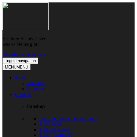
Skip
Skip
to
to
navigation
content
Erfahren Sie als Erster,
was es Neues gibt!
Newsletter abonnieren
Toggle navigation
MENU
MENU
News
Aktuelles
Ratgeber
Fanshop
Fanshop
Deutsche Nationalmannschaft
1. FC Köln
1. FC Nürnberg
1. FSV Mainz 05