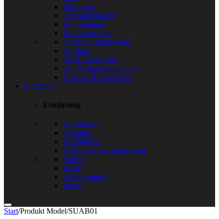
Elektronik
Fitnessarmbänder
Hometraining
Kopfbedeckung
Schals & Handschuhe
Schläger
Ski & Snowboard
Ski- & Snowboardboots
Taschen & Rucksäcke
Ernährung
Ernährung
Abnehmen
Getränke
Kochbücher
Nahrungsergänzungsmittel
Protein
Riegel
Süßungsmittel
Whey
Start
/
Produkt Model
/
SUAB01