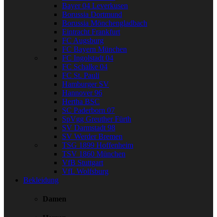
Bayer 04 Leverkusen
Borussia Dortmund
Borussia Mönchengladbach
Eintracht Frankfurt
FC Augsburg
FC Bayern München
FC Ingolstadt 04
FC Schalke 04
FC St. Pauli
Hamburger SV
Hannover 96
Hertha BSC
SC Paderborn 07
SpVgg Greuther Fürth
SV Darmstadt 98
SV Werder Bremen
TSG 1899 Hoffenheim
TSV 1860 München
VfB Stuttgart
VfL Wolfsburg
Bekleidung
Damen