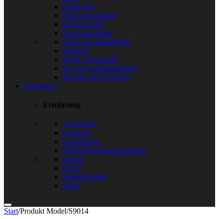
Elektronik
Fitnessarmbänder
Hometraining
Kopfbedeckung
Schals & Handschuhe
Schläger
Ski & Snowboard
Ski- & Snowboardboots
Taschen & Rucksäcke
Ernährung
Ernährung
Abnehmen
Getränke
Kochbücher
Nahrungsergänzungsmittel
Protein
Riegel
Süßungsmittel
Whey
Start
/
Produkt Model
/
S9014