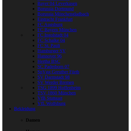
Bayer 04 Leverkusen
Borussia Dortmund
Borussia Mönchengladbach
Eintracht Frankfurt
FC Augsburg
FC Bayern München
FC Ingolstadt 04
FC Schalke 04
FC St. Pauli
Hamburger SV
Hannover 96
Hertha BSC
SC Paderborn 07
SpVgg Greuther Fürth
SV Darmstadt 98
SV Werder Bremen
TSG 1899 Hoffenheim
TSV 1860 München
VfB Stuttgart
VfL Wolfsburg
Bekleidung
Damen