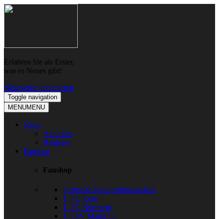
Skip
Skip
to
to
navigation
content
Erfahren Sie als Erster,
was es Neues gibt!
Newsletter abonnieren
Toggle navigation
MENU
MENU
News
Aktuelles
Ratgeber
Fanshop
Fanshop
Deutsche Nationalmannschaft
1. FC Köln
1. FC Nürnberg
1. FSV Mainz 05