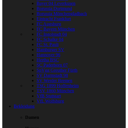
Bayer 04 Leverkusen
Borussia Dortmund
Borussia Mönchengladbach
Eintracht Frankfurt
FC Augsburg
FC Bayern München
FC Ingolstadt 04
FC Schalke 04
FC St. Pauli
Hamburger SV
Hannover 96
Hertha BSC
SC Paderborn 07
SpVgg Greuther Fürth
SV Darmstadt 98
SV Werder Bremen
TSG 1899 Hoffenheim
TSV 1860 München
VfB Stuttgart
VfL Wolfsburg
Bekleidung
Damen