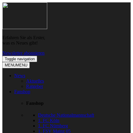
Skip
Skip
to
to
navigation
content
Erfahren Sie als Erster,
was es Neues gibt!
Newsletter abonnieren
Toggle navigation
MENU
MENU
News
Aktuelles
Ratgeber
Fanshop
Fanshop
Deutsche Nationalmannschaft
1. FC Köln
1. FC Nürnberg
1. FSV Mainz 05