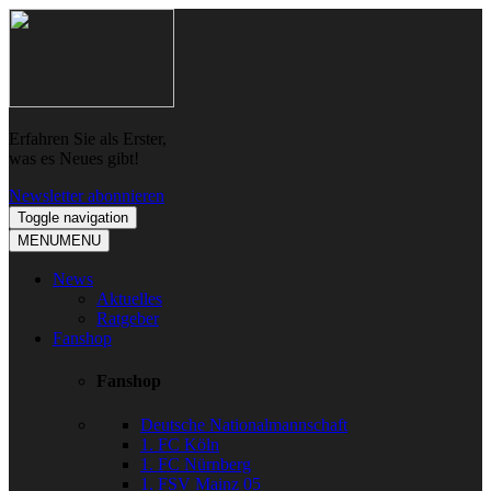
Skip
Skip
to
to
navigation
content
Erfahren Sie als Erster,
was es Neues gibt!
Newsletter abonnieren
Toggle navigation
MENU
MENU
News
Aktuelles
Ratgeber
Fanshop
Fanshop
Deutsche Nationalmannschaft
1. FC Köln
1. FC Nürnberg
1. FSV Mainz 05