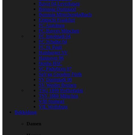
Bayer 04 Leverkusen
Borussia Dortmund
Borussia Mönchengladbach
Eintracht Frankfurt
FC Augsburg
FC Bayern München
FC Ingolstadt 04
FC Schalke 04
FC St. Pauli
Hamburger SV
Hannover 96
Hertha BSC
SC Paderborn 07
SpVgg Greuther Fürth
SV Darmstadt 98
SV Werder Bremen
TSG 1899 Hoffenheim
TSV 1860 München
VfB Stuttgart
VfL Wolfsburg
Bekleidung
Damen