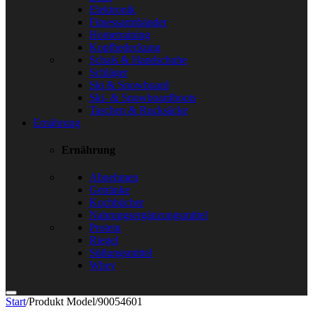
Elektronik
Fitnessarmbänder
Hometraining
Kopfbedeckung
Schals & Handschuhe
Schläger
Ski & Snowboard
Ski- & Snowboardboots
Taschen & Rucksäcke
Ernährung
Ernährung
Abnehmen
Getränke
Kochbücher
Nahrungsergänzungsmittel
Protein
Riegel
Süßungsmittel
Whey
Start
/
Produkt Model
/
90054601