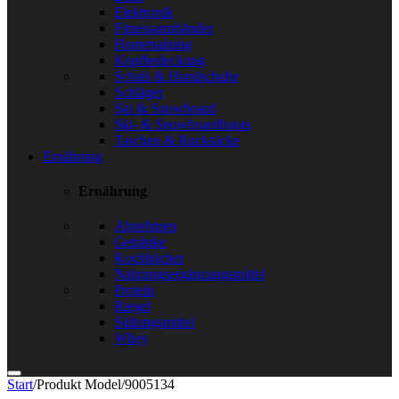
Elektronik
Fitnessarmbänder
Hometraining
Kopfbedeckung
Schals & Handschuhe
Schläger
Ski & Snowboard
Ski- & Snowboardboots
Taschen & Rucksäcke
Ernährung
Ernährung
Abnehmen
Getränke
Kochbücher
Nahrungsergänzungsmittel
Protein
Riegel
Süßungsmittel
Whey
Start
/
Produkt Model
/
9005134