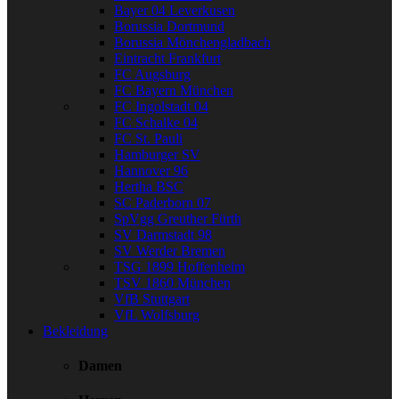
Bayer 04 Leverkusen
Borussia Dortmund
Borussia Mönchengladbach
Eintracht Frankfurt
FC Augsburg
FC Bayern München
FC Ingolstadt 04
FC Schalke 04
FC St. Pauli
Hamburger SV
Hannover 96
Hertha BSC
SC Paderborn 07
SpVgg Greuther Fürth
SV Darmstadt 98
SV Werder Bremen
TSG 1899 Hoffenheim
TSV 1860 München
VfB Stuttgart
VfL Wolfsburg
Bekleidung
Damen