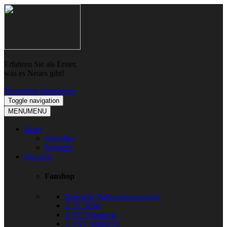
Skip
Skip
to
to
navigation
content
Erfahren Sie als Erster,
was es Neues gibt!
Newsletter abonnieren
Toggle navigation
MENU
MENU
News
Aktuelles
Ratgeber
Fanshop
Fanshop
Deutsche Nationalmannschaft
1. FC Köln
1. FC Nürnberg
1. FSV Mainz 05