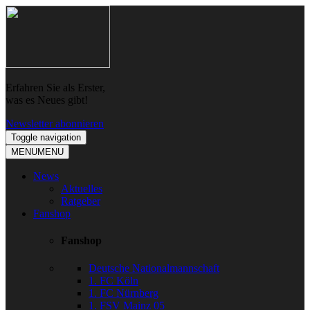
Skip
Skip
to
to
navigation
content
Erfahren Sie als Erster,
was es Neues gibt!
Newsletter abonnieren
Toggle navigation
MENU
MENU
News
Aktuelles
Ratgeber
Fanshop
Fanshop
Deutsche Nationalmannschaft
1. FC Köln
1. FC Nürnberg
1. FSV Mainz 05