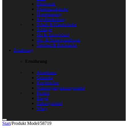
Elektronik
Fitnessarmbänder
Hometraining
Kopfbedeckung
Schals & Handschuhe
Schläger
Ski & Snowboard
Ski- & Snowboardboots
Taschen & Rucksäcke
Ernährung
Ernährung
Abnehmen
Getränke
Kochbücher
Nahrungsergänzungsmittel
Protein
Riegel
Süßungsmittel
Whey
Start
/
Produkt Model
/
58719