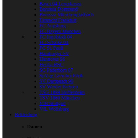
Bayer 04 Leverkusen
Borussia Dortmund
Borussia Mönchengladbach
Eintracht Frankfurt
FC Augsburg
FC Bayern München
FC Ingolstadt 04
FC Schalke 04
FC St. Pauli
Hamburger SV
Hannover 96
Hertha BSC
SC Paderborn 07
SpVgg Greuther Fürth
SV Darmstadt 98
SV Werder Bremen
TSG 1899 Hoffenheim
TSV 1860 München
VfB Stuttgart
VfL Wolfsburg
Bekleidung
Damen