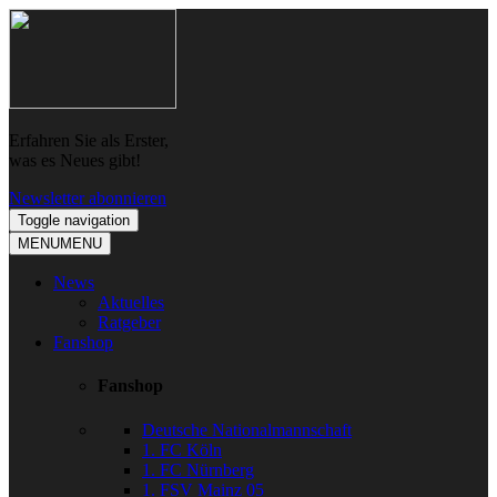
Skip
Skip
to
to
navigation
content
Erfahren Sie als Erster,
was es Neues gibt!
Newsletter abonnieren
Toggle navigation
MENU
MENU
News
Aktuelles
Ratgeber
Fanshop
Fanshop
Deutsche Nationalmannschaft
1. FC Köln
1. FC Nürnberg
1. FSV Mainz 05