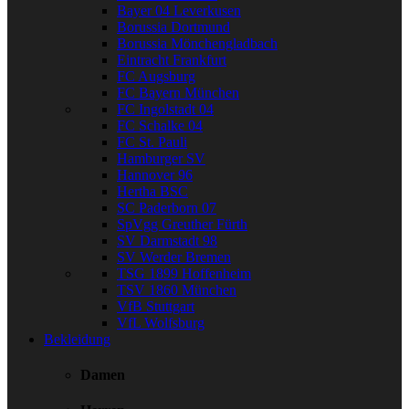
Bayer 04 Leverkusen
Borussia Dortmund
Borussia Mönchengladbach
Eintracht Frankfurt
FC Augsburg
FC Bayern München
FC Ingolstadt 04
FC Schalke 04
FC St. Pauli
Hamburger SV
Hannover 96
Hertha BSC
SC Paderborn 07
SpVgg Greuther Fürth
SV Darmstadt 98
SV Werder Bremen
TSG 1899 Hoffenheim
TSV 1860 München
VfB Stuttgart
VfL Wolfsburg
Bekleidung
Damen