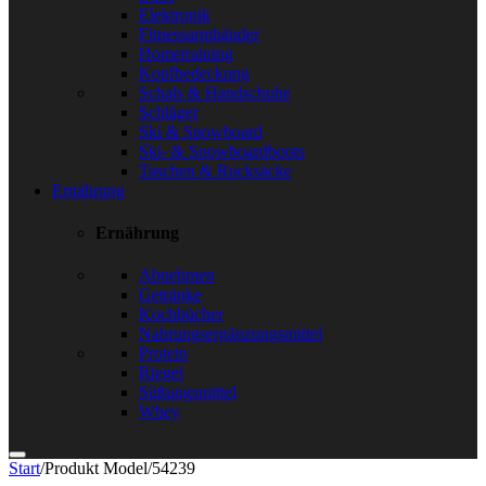
Elektronik
Fitnessarmbänder
Hometraining
Kopfbedeckung
Schals & Handschuhe
Schläger
Ski & Snowboard
Ski- & Snowboardboots
Taschen & Rucksäcke
Ernährung
Ernährung
Abnehmen
Getränke
Kochbücher
Nahrungsergänzungsmittel
Protein
Riegel
Süßungsmittel
Whey
Start
/
Produkt Model
/
54239