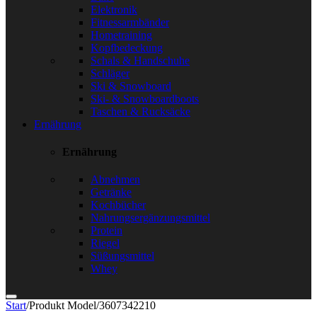
Elektronik
Fitnessarmbänder
Hometraining
Kopfbedeckung
Schals & Handschuhe
Schläger
Ski & Snowboard
Ski- & Snowboardboots
Taschen & Rucksäcke
Ernährung
Ernährung
Abnehmen
Getränke
Kochbücher
Nahrungsergänzungsmittel
Protein
Riegel
Süßungsmittel
Whey
Start
/
Produkt Model
/
3607342210