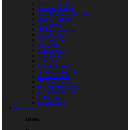
Bayer 04 Leverkusen
Borussia Dortmund
Borussia Mönchengladbach
Eintracht Frankfurt
FC Augsburg
FC Bayern München
FC Ingolstadt 04
FC Schalke 04
FC St. Pauli
Hamburger SV
Hannover 96
Hertha BSC
SC Paderborn 07
SpVgg Greuther Fürth
SV Darmstadt 98
SV Werder Bremen
TSG 1899 Hoffenheim
TSV 1860 München
VfB Stuttgart
VfL Wolfsburg
Bekleidung
Damen