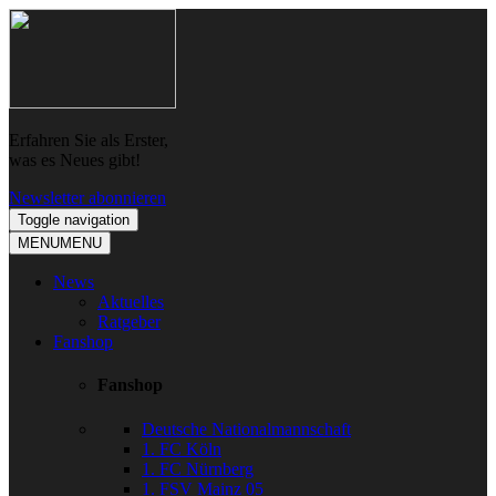
Skip
Skip
to
to
navigation
content
Erfahren Sie als Erster,
was es Neues gibt!
Newsletter abonnieren
Toggle navigation
MENU
MENU
News
Aktuelles
Ratgeber
Fanshop
Fanshop
Deutsche Nationalmannschaft
1. FC Köln
1. FC Nürnberg
1. FSV Mainz 05