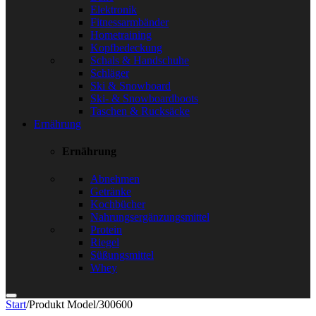
Elektronik
Fitnessarmbänder
Hometraining
Kopfbedeckung
Schals & Handschuhe
Schläger
Ski & Snowboard
Ski- & Snowboardboots
Taschen & Rucksäcke
Ernährung
Ernährung
Abnehmen
Getränke
Kochbücher
Nahrungsergänzungsmittel
Protein
Riegel
Süßungsmittel
Whey
Start
/
Produkt Model
/
300600