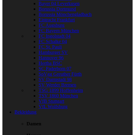
Bayer 04 Leverkusen
Borussia Dortmund
Borussia Mönchengladbach
Eintracht Frankfurt
FC Augsburg
FC Bayern München
FC Ingolstadt 04
FC Schalke 04
FC St. Pauli
Hamburger SV
Hannover 96
Hertha BSC
SC Paderborn 07
SpVgg Greuther Fürth
SV Darmstadt 98
SV Werder Bremen
TSG 1899 Hoffenheim
TSV 1860 München
VfB Stuttgart
VfL Wolfsburg
Bekleidung
Damen