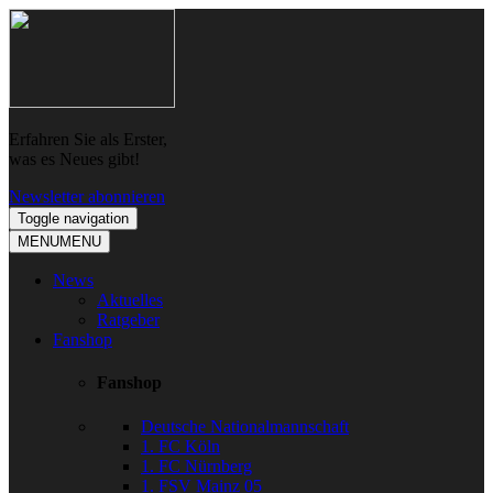
Skip
Skip
to
to
navigation
content
Erfahren Sie als Erster,
was es Neues gibt!
Newsletter abonnieren
Toggle navigation
MENU
MENU
News
Aktuelles
Ratgeber
Fanshop
Fanshop
Deutsche Nationalmannschaft
1. FC Köln
1. FC Nürnberg
1. FSV Mainz 05