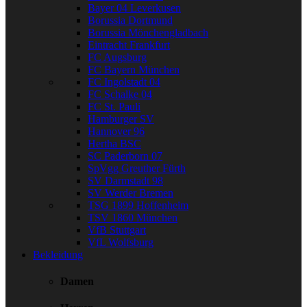
Bayer 04 Leverkusen
Borussia Dortmund
Borussia Mönchengladbach
Eintracht Frankfurt
FC Augsburg
FC Bayern München
FC Ingolstadt 04
FC Schalke 04
FC St. Pauli
Hamburger SV
Hannover 96
Hertha BSC
SC Paderborn 07
SpVgg Greuther Fürth
SV Darmstadt 98
SV Werder Bremen
TSG 1899 Hoffenheim
TSV 1860 München
VfB Stuttgart
VfL Wolfsburg
Bekleidung
Damen