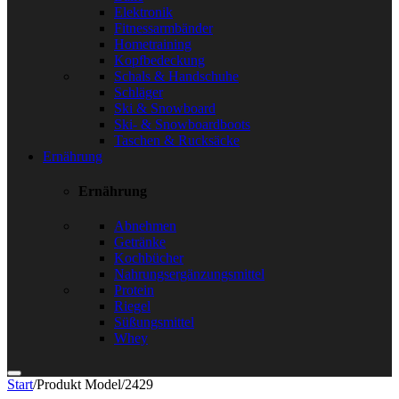
Elektronik
Fitnessarmbänder
Hometraining
Kopfbedeckung
Schals & Handschuhe
Schläger
Ski & Snowboard
Ski- & Snowboardboots
Taschen & Rucksäcke
Ernährung
Ernährung
Abnehmen
Getränke
Kochbücher
Nahrungsergänzungsmittel
Protein
Riegel
Süßungsmittel
Whey
Start
/
Produkt Model
/
2429