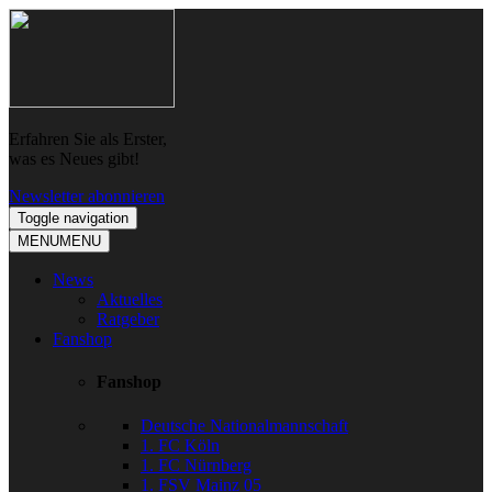
Skip
Skip
to
to
navigation
content
Erfahren Sie als Erster,
was es Neues gibt!
Newsletter abonnieren
Toggle navigation
MENU
MENU
News
Aktuelles
Ratgeber
Fanshop
Fanshop
Deutsche Nationalmannschaft
1. FC Köln
1. FC Nürnberg
1. FSV Mainz 05