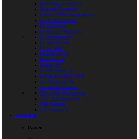
Bayer 04 Leverkusen
Borussia Dortmund
Borussia Mönchengladbach
Eintracht Frankfurt
FC Augsburg
FC Bayern München
FC Ingolstadt 04
FC Schalke 04
FC St. Pauli
Hamburger SV
Hannover 96
Hertha BSC
SC Paderborn 07
SpVgg Greuther Fürth
SV Darmstadt 98
SV Werder Bremen
TSG 1899 Hoffenheim
TSV 1860 München
VfB Stuttgart
VfL Wolfsburg
Bekleidung
Damen