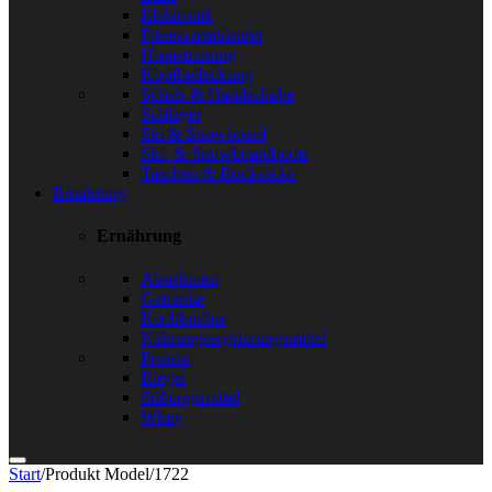
Elektronik
Fitnessarmbänder
Hometraining
Kopfbedeckung
Schals & Handschuhe
Schläger
Ski & Snowboard
Ski- & Snowboardboots
Taschen & Rucksäcke
Ernährung
Ernährung
Abnehmen
Getränke
Kochbücher
Nahrungsergänzungsmittel
Protein
Riegel
Süßungsmittel
Whey
Start
/
Produkt Model
/
1722