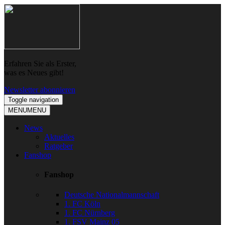
Skip
Skip
to
to
navigation
content
Erfahren Sie als Erster,
was es Neues gibt!
Newsletter abonnieren
Toggle navigation
MENU
MENU
News
Aktuelles
Ratgeber
Fanshop
Fanshop
Deutsche Nationalmannschaft
1. FC Köln
1. FC Nürnberg
1. FSV Mainz 05