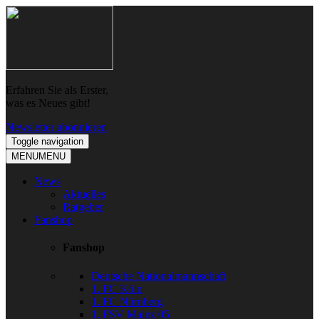
Skip
Skip
to
to
navigation
content
Erfahren Sie als Erster,
was es Neues gibt!
Newsletter abonnieren
Toggle navigation
MENU
MENU
News
Aktuelles
Ratgeber
Fanshop
Fanshop
Deutsche Nationalmannschaft
1. FC Köln
1. FC Nürnberg
1. FSV Mainz 05