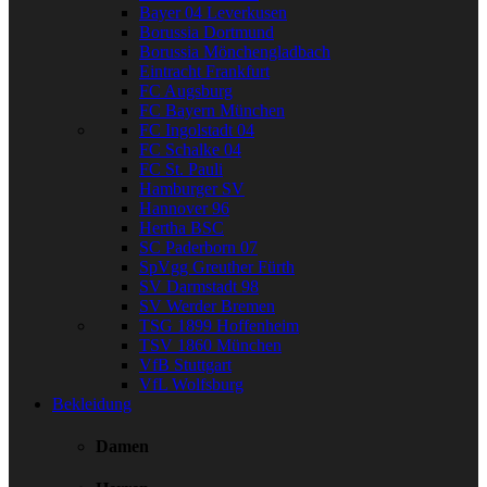
Bayer 04 Leverkusen
Borussia Dortmund
Borussia Mönchengladbach
Eintracht Frankfurt
FC Augsburg
FC Bayern München
FC Ingolstadt 04
FC Schalke 04
FC St. Pauli
Hamburger SV
Hannover 96
Hertha BSC
SC Paderborn 07
SpVgg Greuther Fürth
SV Darmstadt 98
SV Werder Bremen
TSG 1899 Hoffenheim
TSV 1860 München
VfB Stuttgart
VfL Wolfsburg
Bekleidung
Damen