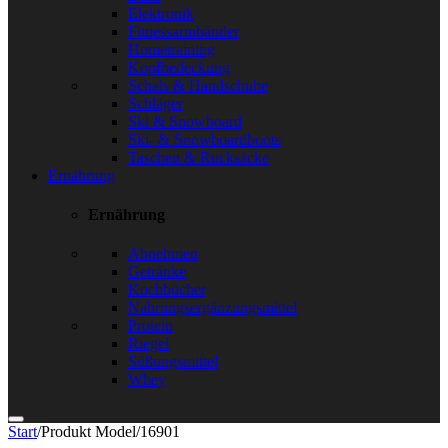
Elektronik
Fitnessarmbänder
Hometraining
Kopfbedeckung
Schals & Handschuhe
Schläger
Ski & Snowboard
Ski- & Snowboardboots
Taschen & Rucksäcke
Ernährung
Ernährung
Abnehmen
Getränke
Kochbücher
Nahrungsergänzungsmittel
Protein
Riegel
Süßungsmittel
Whey
Start
/
Produkt Model
/
16901