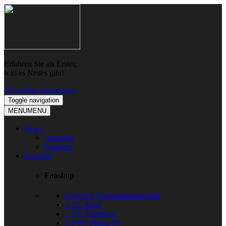
Skip
Skip
to
to
navigation
content
Erfahren Sie als Erster,
was es Neues gibt!
Newsletter abonnieren
Toggle navigation
MENU
MENU
News
Aktuelles
Ratgeber
Fanshop
Fanshop
Deutsche Nationalmannschaft
1. FC Köln
1. FC Nürnberg
1. FSV Mainz 05