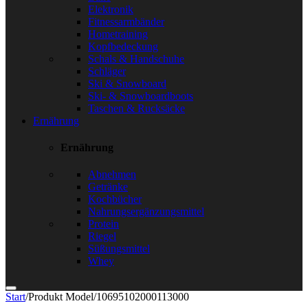
Elektronik
Fitnessarmbänder
Hometraining
Kopfbedeckung
Schals & Handschuhe
Schläger
Ski & Snowboard
Ski- & Snowboardboots
Taschen & Rucksäcke
Ernährung
Ernährung
Abnehmen
Getränke
Kochbücher
Nahrungsergänzungsmittel
Protein
Riegel
Süßungsmittel
Whey
Start
/
Produkt Model
/
10695102000113000