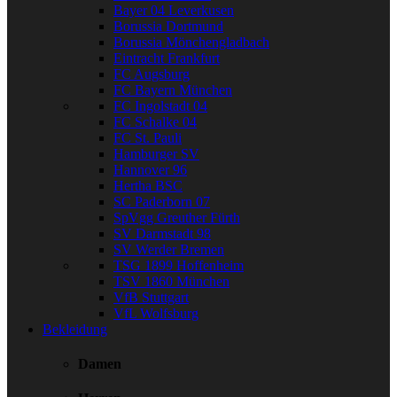
Bayer 04 Leverkusen
Borussia Dortmund
Borussia Mönchengladbach
Eintracht Frankfurt
FC Augsburg
FC Bayern München
FC Ingolstadt 04
FC Schalke 04
FC St. Pauli
Hamburger SV
Hannover 96
Hertha BSC
SC Paderborn 07
SpVgg Greuther Fürth
SV Darmstadt 98
SV Werder Bremen
TSG 1899 Hoffenheim
TSV 1860 München
VfB Stuttgart
VfL Wolfsburg
Bekleidung
Damen