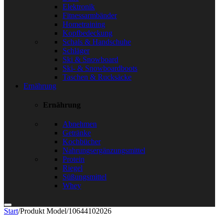
Elektronik
Fitnessarmbänder
Hometraining
Kopfbedeckung
Schals & Handschuhe
Schläger
Ski & Snowboard
Ski- & Snowboardboots
Taschen & Rucksäcke
Ernährung
Ernährung
Abnehmen
Getränke
Kochbücher
Nahrungsergänzungsmittel
Protein
Riegel
Süßungsmittel
Whey
Start
/
Produkt Model
/
10644102026