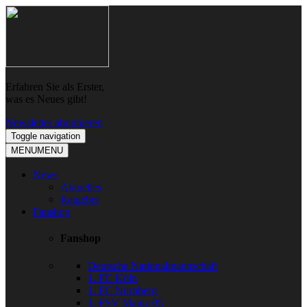
Skip
Skip
to
to
navigation
content
Erfahren Sie als Erster,
was es Neues gibt!
Newsletter abonnieren
Toggle navigation
MENU
MENU
News
Aktuelles
Ratgeber
Fanshop
Fanshop
Deutsche Nationalmannschaft
1. FC Köln
1. FC Nürnberg
1. FSV Mainz 05