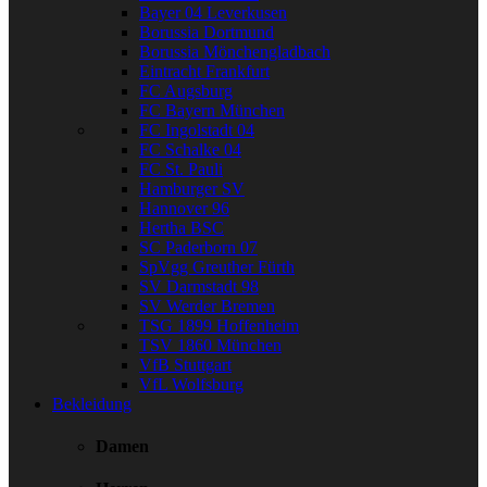
Bayer 04 Leverkusen
Borussia Dortmund
Borussia Mönchengladbach
Eintracht Frankfurt
FC Augsburg
FC Bayern München
FC Ingolstadt 04
FC Schalke 04
FC St. Pauli
Hamburger SV
Hannover 96
Hertha BSC
SC Paderborn 07
SpVgg Greuther Fürth
SV Darmstadt 98
SV Werder Bremen
TSG 1899 Hoffenheim
TSV 1860 München
VfB Stuttgart
VfL Wolfsburg
Bekleidung
Damen