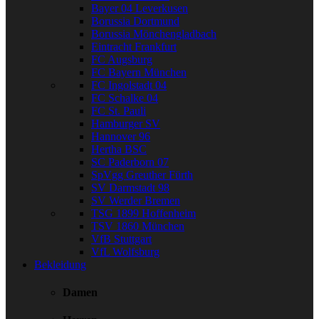
Bayer 04 Leverkusen
Borussia Dortmund
Borussia Mönchengladbach
Eintracht Frankfurt
FC Augsburg
FC Bayern München
FC Ingolstadt 04
FC Schalke 04
FC St. Pauli
Hamburger SV
Hannover 96
Hertha BSC
SC Paderborn 07
SpVgg Greuther Fürth
SV Darmstadt 98
SV Werder Bremen
TSG 1899 Hoffenheim
TSV 1860 München
VfB Stuttgart
VfL Wolfsburg
Bekleidung
Damen