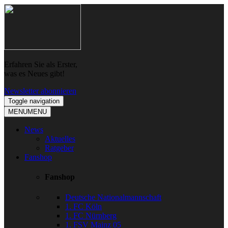
Skip
Skip
to
to
navigation
content
Erfahren Sie als Erster,
was es Neues gibt!
Newsletter abonnieren
Toggle navigation
MENU
MENU
News
Aktuelles
Ratgeber
Fanshop
Fanshop
Deutsche Nationalmannschaft
1. FC Köln
1. FC Nürnberg
1. FSV Mainz 05