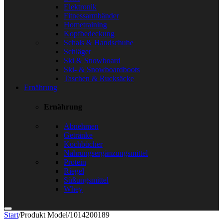
Elektronik
Fitnessarmbänder
Hometraining
Kopfbedeckung
Schals & Handschuhe
Schläger
Ski & Snowboard
Ski- & Snowboardboots
Taschen & Rucksäcke
Ernährung
Ernährung
Abnehmen
Getränke
Kochbücher
Nahrungsergänzungsmittel
Protein
Riegel
Süßungsmittel
Whey
Start
/
Produkt Model
/
1014200189