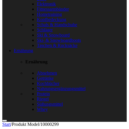
Elektronik
Fitnessarmbänder
Hometraining
Kopfbedeckung
Schals & Handschuhe
Schläger
Ski & Snowboard
Ski- & Snowboardboots
Taschen & Rucksäcke
Ernährung
Ernährung
Abnehmen
Getränke
Kochbücher
Nahrungsergänzungsmittel
Protein
Riegel
Süßungsmittel
Whey
Start
/
Produkt Model
/
10000299