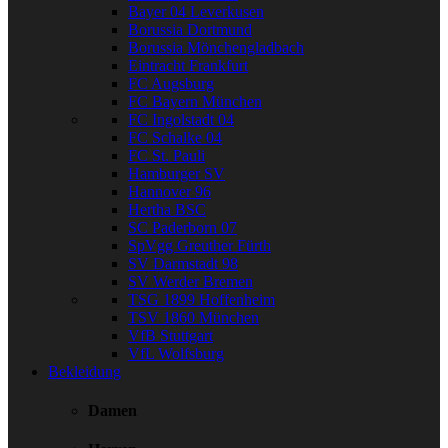
Bayer 04 Leverkusen
Borussia Dortmund
Borussia Mönchengladbach
Eintracht Frankfurt
FC Augsburg
FC Bayern München
FC Ingolstadt 04
FC Schalke 04
FC St. Pauli
Hamburger SV
Hannover 96
Hertha BSC
SC Paderborn 07
SpVgg Greuther Fürth
SV Darmstadt 98
SV Werder Bremen
TSG 1899 Hoffenheim
TSV 1860 München
VfB Stuttgart
VfL Wolfsburg
Bekleidung
Damen