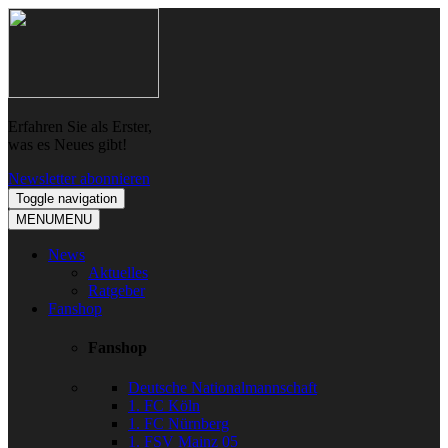
Skip
Skip
to
to
navigation
content
Erfahren Sie als Erster,
was es Neues gibt!
Newsletter abonnieren
Toggle navigation
MENU
MENU
News
Aktuelles
Ratgeber
Fanshop
Fanshop
Deutsche Nationalmannschaft
1. FC Köln
1. FC Nürnberg
1. FSV Mainz 05