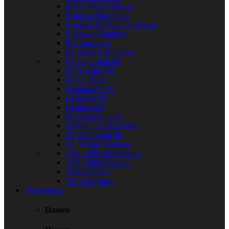
Bayer 04 Leverkusen
Borussia Dortmund
Borussia Mönchengladbach
Eintracht Frankfurt
FC Augsburg
FC Bayern München
FC Ingolstadt 04
FC Schalke 04
FC St. Pauli
Hamburger SV
Hannover 96
Hertha BSC
SC Paderborn 07
SpVgg Greuther Fürth
SV Darmstadt 98
SV Werder Bremen
TSG 1899 Hoffenheim
TSV 1860 München
VfB Stuttgart
VfL Wolfsburg
Bekleidung
Damen