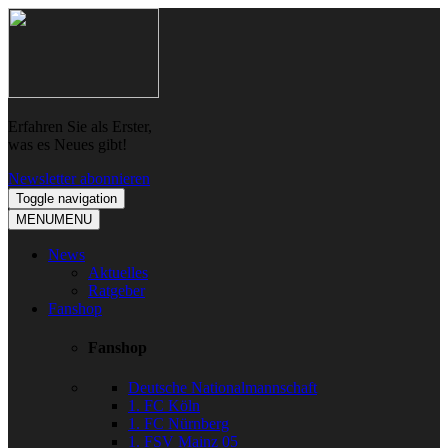
Skip
Skip
to
to
navigation
content
Erfahren Sie als Erster,
was es Neues gibt!
Newsletter abonnieren
Toggle navigation
MENU
MENU
News
Aktuelles
Ratgeber
Fanshop
Fanshop
Deutsche Nationalmannschaft
1. FC Köln
1. FC Nürnberg
1. FSV Mainz 05