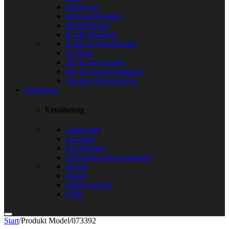
Elektronik
Fitnessarmbänder
Hometraining
Kopfbedeckung
Schals & Handschuhe
Schläger
Ski & Snowboard
Ski- & Snowboardboots
Taschen & Rucksäcke
Ernährung
Ernährung
Abnehmen
Getränke
Kochbücher
Nahrungsergänzungsmittel
Protein
Riegel
Süßungsmittel
Whey
Start
/
Produkt Model
/
073392