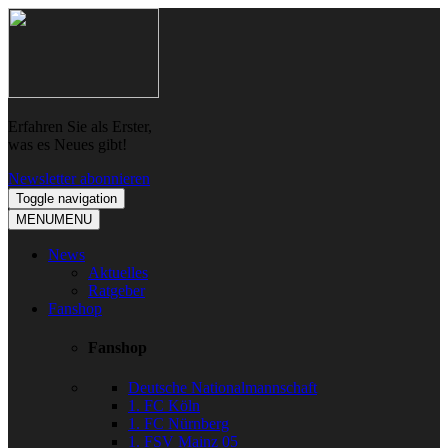
Skip
Skip
to
to
navigation
content
Erfahren Sie als Erster,
was es Neues gibt!
Newsletter abonnieren
Toggle navigation
MENU
MENU
News
Aktuelles
Ratgeber
Fanshop
Fanshop
Deutsche Nationalmannschaft
1. FC Köln
1. FC Nürnberg
1. FSV Mainz 05