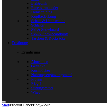
Elektronik
Fitnessarmbänder
Hometraining
Kopfbedeckung
Schals & Handschuhe
Schläger
Ski & Snowboard
Ski- & Snowboardboots
Taschen & Rucksäcke
Ernährung
Ernährung
Abnehmen
Getränke
Kochbücher
Nahrungsergänzungsmittel
Protein
Riegel
Süßungsmittel
Whey
Start
/
Produkt Label
/
Body-Solid