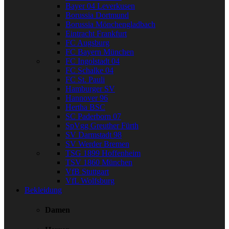
Bayer 04 Leverkusen
Borussia Dortmund
Borussia Mönchengladbach
Eintracht Frankfurt
FC Augsburg
FC Bayern München
FC Ingolstadt 04
FC Schalke 04
FC St. Pauli
Hamburger SV
Hannover 96
Hertha BSC
SC Paderborn 07
SpVgg Greuther Fürth
SV Darmstadt 98
SV Werder Bremen
TSG 1899 Hoffenheim
TSV 1860 München
VfB Stuttgart
VfL Wolfsburg
Bekleidung
Damen