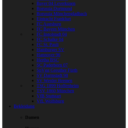
Bayer 04 Leverkusen
Borussia Dortmund
Borussia Mönchengladbach
Eintracht Frankfurt
FC Augsburg
FC Bayern München
FC Ingolstadt 04
FC Schalke 04
FC St. Pauli
Hamburger SV
Hannover 96
Hertha BSC
SC Paderborn 07
SpVgg Greuther Fürth
SV Darmstadt 98
SV Werder Bremen
TSG 1899 Hoffenheim
TSV 1860 München
VfB Stuttgart
VfL Wolfsburg
Bekleidung
Damen