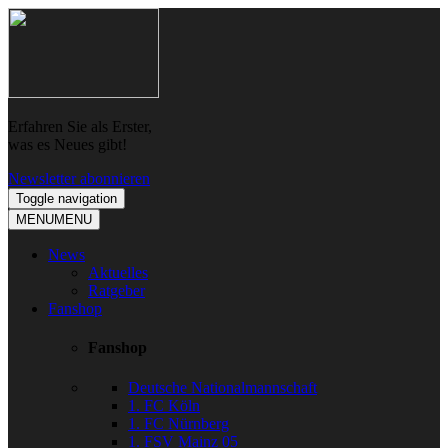
Skip
Skip
to
to
navigation
content
Erfahren Sie als Erster,
was es Neues gibt!
Newsletter abonnieren
Toggle navigation
MENU
MENU
News
Aktuelles
Ratgeber
Fanshop
Fanshop
Deutsche Nationalmannschaft
1. FC Köln
1. FC Nürnberg
1. FSV Mainz 05