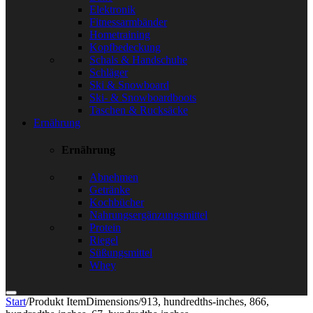
Elektronik
Fitnessarmbänder
Hometraining
Kopfbedeckung
Schals & Handschuhe
Schläger
Ski & Snowboard
Ski- & Snowboardboots
Taschen & Rucksäcke
Ernährung
Ernährung
Abnehmen
Getränke
Kochbücher
Nahrungsergänzungsmittel
Protein
Riegel
Süßungsmittel
Whey
Start
/
Produkt ItemDimensions
/
913, hundredths-inches, 866,