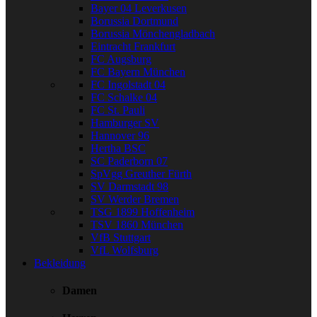
Bayer 04 Leverkusen
Borussia Dortmund
Borussia Mönchengladbach
Eintracht Frankfurt
FC Augsburg
FC Bayern München
FC Ingolstadt 04
FC Schalke 04
FC St. Pauli
Hamburger SV
Hannover 96
Hertha BSC
SC Paderborn 07
SpVgg Greuther Fürth
SV Darmstadt 98
SV Werder Bremen
TSG 1899 Hoffenheim
TSV 1860 München
VfB Stuttgart
VfL Wolfsburg
Bekleidung
Damen