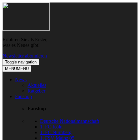
Skip
Skip
to
to
navigation
content
Erfahren Sie als Erster,
was es Neues gibt!
Newsletter abonnieren
Toggle navigation
MENU
MENU
News
Aktuelles
Ratgeber
Fanshop
Fanshop
Deutsche Nationalmannschaft
1. FC Köln
1. FC Nürnberg
1. FSV Mainz 05