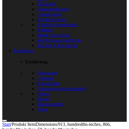
Elektronik
Fitnessarmbänder
Hometraining
Kopfbedeckung
Schals & Handschuhe
Schläger
Ski & Snowboard
Ski- & Snowboardboots
Taschen & Rucksäcke
Ernährung
Ernährung
Abnehmen
Getränke
Kochbücher
Nahrungsergänzungsmittel
Protein
Riegel
Süßungsmittel
Whey
Start
/
Produkt ItemDimensions
/
913, hundredths-inches, 866,