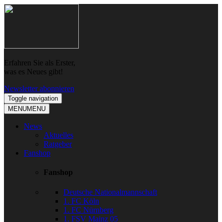
Skip
Skip
to
to
navigation
content
Erfahren Sie als Erster,
was es Neues gibt!
Newsletter abonnieren
Toggle navigation
MENU
MENU
News
Aktuelles
Ratgeber
Fanshop
Fanshop
Deutsche Nationalmannschaft
1. FC Köln
1. FC Nürnberg
1. FSV Mainz 05