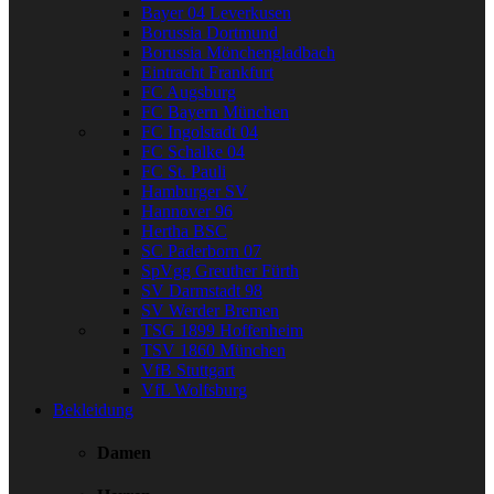
Bayer 04 Leverkusen
Borussia Dortmund
Borussia Mönchengladbach
Eintracht Frankfurt
FC Augsburg
FC Bayern München
FC Ingolstadt 04
FC Schalke 04
FC St. Pauli
Hamburger SV
Hannover 96
Hertha BSC
SC Paderborn 07
SpVgg Greuther Fürth
SV Darmstadt 98
SV Werder Bremen
TSG 1899 Hoffenheim
TSV 1860 München
VfB Stuttgart
VfL Wolfsburg
Bekleidung
Damen