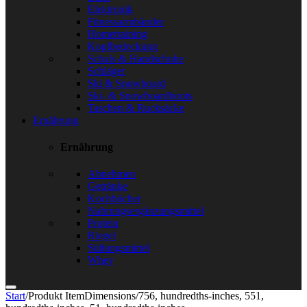
Elektronik
Fitnessarmbänder
Hometraining
Kopfbedeckung
Schals & Handschuhe
Schläger
Ski & Snowboard
Ski- & Snowboardboots
Taschen & Rucksäcke
Ernährung
Ernährung
Abnehmen
Getränke
Kochbücher
Nahrungsergänzungsmittel
Protein
Riegel
Süßungsmittel
Whey
Start
/
Produkt ItemDimensions
/
756, hundredths-inches, 551,