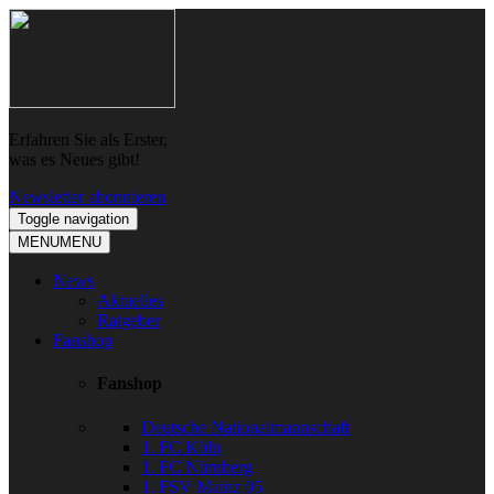
Skip
Skip
to
to
navigation
content
Erfahren Sie als Erster,
was es Neues gibt!
Newsletter abonnieren
Toggle navigation
MENU
MENU
News
Aktuelles
Ratgeber
Fanshop
Fanshop
Deutsche Nationalmannschaft
1. FC Köln
1. FC Nürnberg
1. FSV Mainz 05