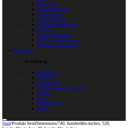
Elektronik
Fitnessarmbänder
Hometraining
Kopfbedeckung
Schals & Handschuhe
Schläger
Ski & Snowboard
Ski- & Snowboardboots
Taschen & Rucksäcke
Ernährung
Ernährung
Abnehmen
Getränke
Kochbücher
Nahrungsergänzungsmittel
Protein
Riegel
Süßungsmittel
Whey
Start
/
Produkt ItemDimensions
/
740, hundredths-inches, 528,