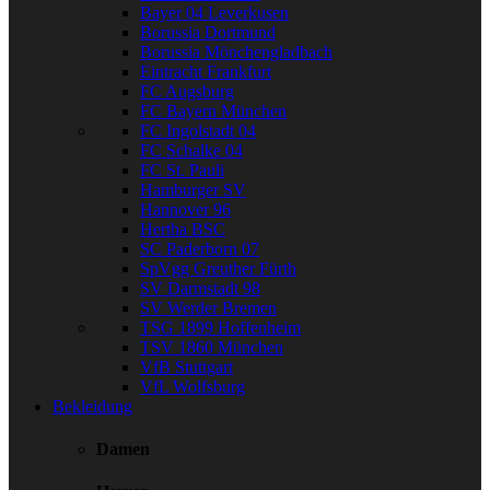
Bayer 04 Leverkusen
Borussia Dortmund
Borussia Mönchengladbach
Eintracht Frankfurt
FC Augsburg
FC Bayern München
FC Ingolstadt 04
FC Schalke 04
FC St. Pauli
Hamburger SV
Hannover 96
Hertha BSC
SC Paderborn 07
SpVgg Greuther Fürth
SV Darmstadt 98
SV Werder Bremen
TSG 1899 Hoffenheim
TSV 1860 München
VfB Stuttgart
VfL Wolfsburg
Bekleidung
Damen