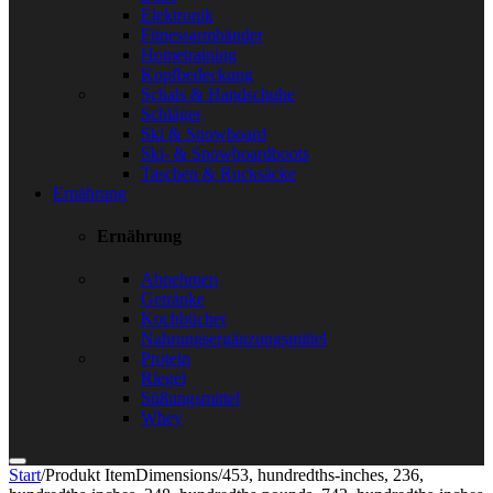
Elektronik
Fitnessarmbänder
Hometraining
Kopfbedeckung
Schals & Handschuhe
Schläger
Ski & Snowboard
Ski- & Snowboardboots
Taschen & Rucksäcke
Ernährung
Ernährung
Abnehmen
Getränke
Kochbücher
Nahrungsergänzungsmittel
Protein
Riegel
Süßungsmittel
Whey
Start
/
Produkt ItemDimensions
/
453, hundredths-inches, 236,