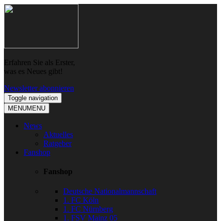
Skip
Skip
to
to
navigation
content
Erfahren Sie als Erster,
was es Neues gibt!
Newsletter abonnieren
Toggle navigation
MENU
MENU
News
Aktuelles
Ratgeber
Fanshop
Fanshop
Deutsche Nationalmannschaft
1. FC Köln
1. FC Nürnberg
1. FSV Mainz 05