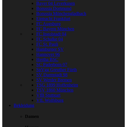
Bayer 04 Leverkusen
Borussia Dortmund
Borussia Mönchengladbach
Eintracht Frankfurt
FC Augsburg
FC Bayern München
FC Ingolstadt 04
FC Schalke 04
FC St. Pauli
Hamburger SV
Hannover 96
Hertha BSC
SC Paderborn 07
SpVgg Greuther Fürth
SV Darmstadt 98
SV Werder Bremen
TSG 1899 Hoffenheim
TSV 1860 München
VfB Stuttgart
VfL Wolfsburg
Bekleidung
Damen