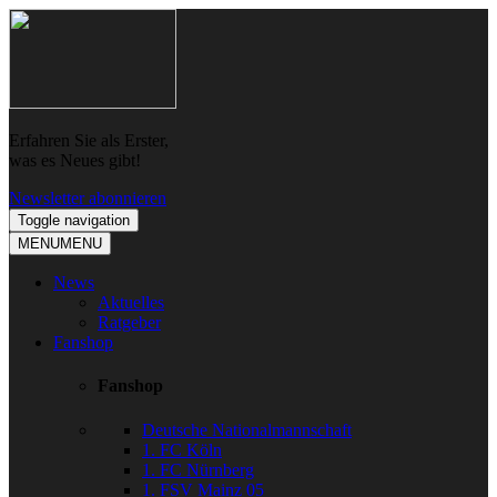
Skip
Skip
to
to
navigation
content
Erfahren Sie als Erster,
was es Neues gibt!
Newsletter abonnieren
Toggle navigation
MENU
MENU
News
Aktuelles
Ratgeber
Fanshop
Fanshop
Deutsche Nationalmannschaft
1. FC Köln
1. FC Nürnberg
1. FSV Mainz 05