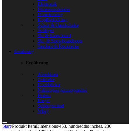
Elektronik
Fitnessarmbänder
Hometraining
Kopfbedeckung
Schals & Handschuhe
Schläger
Ski & Snowboard
Ski- & Snowboardboots
Taschen & Rucksäcke
Ernährung
Ernährung
Abnehmen
Getränke
Kochbücher
Nahrungsergänzungsmittel
Protein
Riegel
Süßungsmittel
Whey
Start
/
Produkt ItemDimensions
/
453, hundredths-inches, 236,