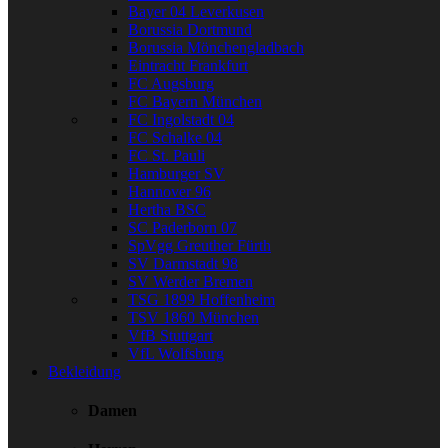
Bayer 04 Leverkusen
Borussia Dortmund
Borussia Mönchengladbach
Eintracht Frankfurt
FC Augsburg
FC Bayern München
FC Ingolstadt 04
FC Schalke 04
FC St. Pauli
Hamburger SV
Hannover 96
Hertha BSC
SC Paderborn 07
SpVgg Greuther Fürth
SV Darmstadt 98
SV Werder Bremen
TSG 1899 Hoffenheim
TSV 1860 München
VfB Stuttgart
VfL Wolfsburg
Bekleidung
Damen