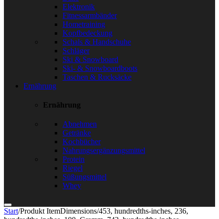
Elektronik
Fitnessarmbänder
Hometraining
Kopfbedeckung
Schals & Handschuhe
Schläger
Ski & Snowboard
Ski- & Snowboardboots
Taschen & Rucksäcke
Ernährung
Ernährung
Abnehmen
Getränke
Kochbücher
Nahrungsergänzungsmittel
Protein
Riegel
Süßungsmittel
Whey
Start
/
Produkt ItemDimensions
/
453, hundredths-inches, 236,