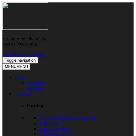
Skip
Skip
to
to
navigation
content
Erfahren Sie als Erster,
was es Neues gibt!
Newsletter abonnieren
Toggle navigation
MENU
MENU
News
Aktuelles
Ratgeber
Fanshop
Fanshop
Deutsche Nationalmannschaft
1. FC Köln
1. FC Nürnberg
1. FSV Mainz 05