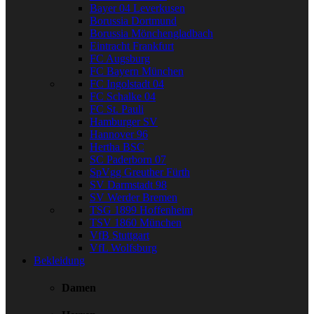
Bayer 04 Leverkusen
Borussia Dortmund
Borussia Mönchengladbach
Eintracht Frankfurt
FC Augsburg
FC Bayern München
FC Ingolstadt 04
FC Schalke 04
FC St. Pauli
Hamburger SV
Hannover 96
Hertha BSC
SC Paderborn 07
SpVgg Greuther Fürth
SV Darmstadt 98
SV Werder Bremen
TSG 1899 Hoffenheim
TSV 1860 München
VfB Stuttgart
VfL Wolfsburg
Bekleidung
Damen