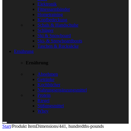
Elektronik
Fitnessarmbänder
Hometraining
Kopfbedeckung
Schals & Handschuhe
Schläger
Ski & Snowboard
Ski- & Snowboardboots
Taschen & Rucksäcke
Ernährung
Ernährung
Abnehmen
Getränke
Kochbücher
Nahrungsergänzungsmittel
Protein
Riegel
Süßungsmittel
Whey
Start
/
Produkt ItemDimensions
/
441, hundredths-pounds