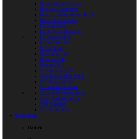
Bayer 04 Leverkusen
Borussia Dortmund
Borussia Mönchengladbach
Eintracht Frankfurt
FC Augsburg
FC Bayern München
FC Ingolstadt 04
FC Schalke 04
FC St. Pauli
Hamburger SV
Hannover 96
Hertha BSC
SC Paderborn 07
SpVgg Greuther Fürth
SV Darmstadt 98
SV Werder Bremen
TSG 1899 Hoffenheim
TSV 1860 München
VfB Stuttgart
VfL Wolfsburg
Bekleidung
Damen