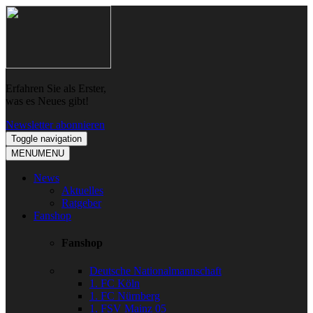
Skip
Skip
to
to
navigation
content
Erfahren Sie als Erster,
was es Neues gibt!
Newsletter abonnieren
Toggle navigation
MENU
MENU
News
Aktuelles
Ratgeber
Fanshop
Fanshop
Deutsche Nationalmannschaft
1. FC Köln
1. FC Nürnberg
1. FSV Mainz 05