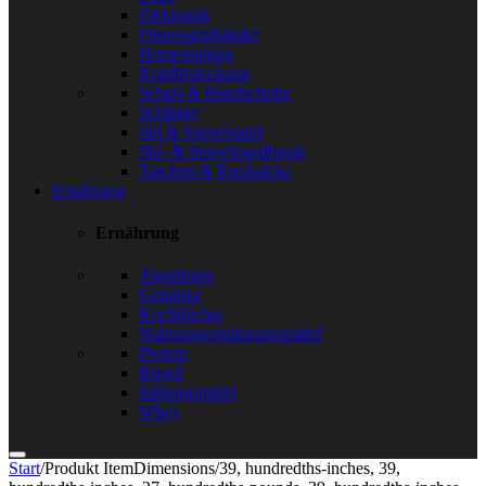
Elektronik
Fitnessarmbänder
Hometraining
Kopfbedeckung
Schals & Handschuhe
Schläger
Ski & Snowboard
Ski- & Snowboardboots
Taschen & Rucksäcke
Ernährung
Ernährung
Abnehmen
Getränke
Kochbücher
Nahrungsergänzungsmittel
Protein
Riegel
Süßungsmittel
Whey
Start
/
Produkt ItemDimensions
/
39, hundredths-inches, 39,