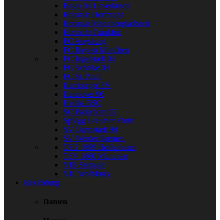
Bayer 04 Leverkusen
Borussia Dortmund
Borussia Mönchengladbach
Eintracht Frankfurt
FC Augsburg
FC Bayern München
FC Ingolstadt 04
FC Schalke 04
FC St. Pauli
Hamburger SV
Hannover 96
Hertha BSC
SC Paderborn 07
SpVgg Greuther Fürth
SV Darmstadt 98
SV Werder Bremen
TSG 1899 Hoffenheim
TSV 1860 München
VfB Stuttgart
VfL Wolfsburg
Bekleidung
Damen