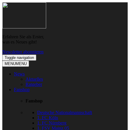
Skip
Skip
to
to
navigation
content
Erfahren Sie als Erster,
was es Neues gibt!
Newsletter abonnieren
Toggle navigation
MENU
MENU
News
Aktuelles
Ratgeber
Fanshop
Fanshop
Deutsche Nationalmannschaft
1. FC Köln
1. FC Nürnberg
1. FSV Mainz 05