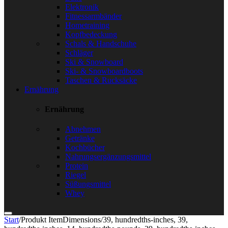
Elektronik
Fitnessarmbänder
Hometraining
Kopfbedeckung
Schals & Handschuhe
Schläger
Ski & Snowboard
Ski- & Snowboardboots
Taschen & Rucksäcke
Ernährung
Ernährung
Abnehmen
Getränke
Kochbücher
Nahrungsergänzungsmittel
Protein
Riegel
Süßungsmittel
Whey
Start
/
Produkt ItemDimensions
/
39, hundredths-inches, 39,