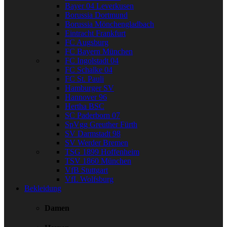
Bayer 04 Leverkusen
Borussia Dortmund
Borussia Mönchengladbach
Eintracht Frankfurt
FC Augsburg
FC Bayern München
FC Ingolstadt 04
FC Schalke 04
FC St. Pauli
Hamburger SV
Hannover 96
Hertha BSC
SC Paderborn 07
SpVgg Greuther Fürth
SV Darmstadt 98
SV Werder Bremen
TSG 1899 Hoffenheim
TSV 1860 München
VfB Stuttgart
VfL Wolfsburg
Bekleidung
Damen