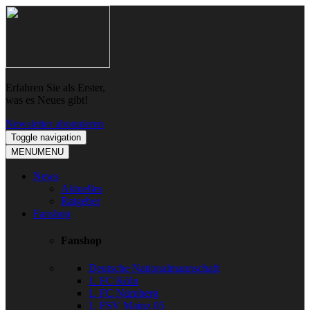
Skip
Skip
to
to
navigation
content
Erfahren Sie als Erster,
was es Neues gibt!
Newsletter abonnieren
Toggle navigation
MENU
MENU
News
Aktuelles
Ratgeber
Fanshop
Fanshop
Deutsche Nationalmannschaft
1. FC Köln
1. FC Nürnberg
1. FSV Mainz 05