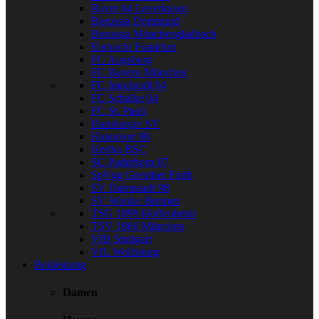
Bayer 04 Leverkusen
Borussia Dortmund
Borussia Mönchengladbach
Eintracht Frankfurt
FC Augsburg
FC Bayern München
FC Ingolstadt 04
FC Schalke 04
FC St. Pauli
Hamburger SV
Hannover 96
Hertha BSC
SC Paderborn 07
SpVgg Greuther Fürth
SV Darmstadt 98
SV Werder Bremen
TSG 1899 Hoffenheim
TSV 1860 München
VfB Stuttgart
VfL Wolfsburg
Bekleidung
Damen