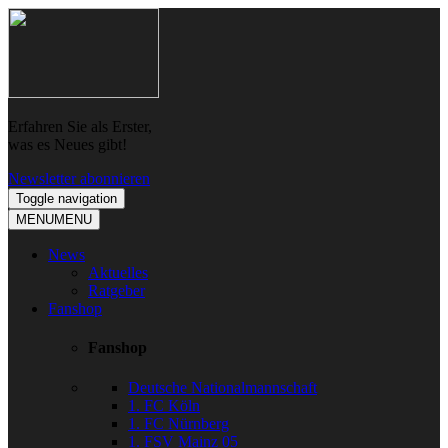
Skip
Skip
to
to
navigation
content
Erfahren Sie als Erster,
was es Neues gibt!
Newsletter abonnieren
Toggle navigation
MENU
MENU
News
Aktuelles
Ratgeber
Fanshop
Fanshop
Deutsche Nationalmannschaft
1. FC Köln
1. FC Nürnberg
1. FSV Mainz 05