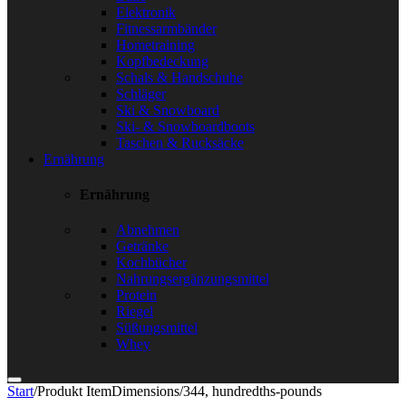
Elektronik
Fitnessarmbänder
Hometraining
Kopfbedeckung
Schals & Handschuhe
Schläger
Ski & Snowboard
Ski- & Snowboardboots
Taschen & Rucksäcke
Ernährung
Ernährung
Abnehmen
Getränke
Kochbücher
Nahrungsergänzungsmittel
Protein
Riegel
Süßungsmittel
Whey
Start
/
Produkt ItemDimensions
/
344, hundredths-pounds