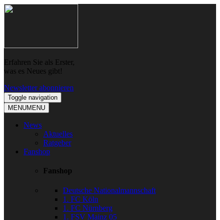
Skip
Skip
to
to
navigation
content
Erfahren Sie als Erster,
was es Neues gibt!
Newsletter abonnieren
Toggle navigation
MENU
MENU
News
Aktuelles
Ratgeber
Fanshop
Fanshop
Deutsche Nationalmannschaft
1. FC Köln
1. FC Nürnberg
1. FSV Mainz 05