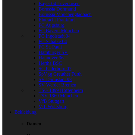
Bayer 04 Leverkusen
Borussia Dortmund
Borussia Mönchengladbach
Eintracht Frankfurt
FC Augsburg
FC Bayern München
FC Ingolstadt 04
FC Schalke 04
FC St. Pauli
Hamburger SV
Hannover 96
Hertha BSC
SC Paderborn 07
SpVgg Greuther Fürth
SV Darmstadt 98
SV Werder Bremen
TSG 1899 Hoffenheim
TSV 1860 München
VfB Stuttgart
VfL Wolfsburg
Bekleidung
Damen