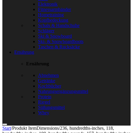
Elektronik
Fitnessarmbänder
Hometraining
Kopfbedeckung
Schals & Handschuhe
Schläger
Ski & Snowboard
Ski- & Snowboardboots
Taschen & Rucksäcke
Ernährung
Ernährung
Abnehmen
Getränke
Kochbücher
Nahrungsergänzungsmittel
Protein
Riegel
Süßungsmittel
Whey
Start
/
Produkt ItemDimensions
/
236, hundredths-inches, 118,