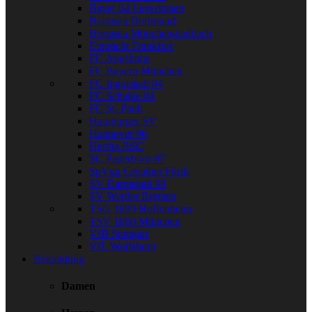
Bayer 04 Leverkusen
Borussia Dortmund
Borussia Mönchengladbach
Eintracht Frankfurt
FC Augsburg
FC Bayern München
FC Ingolstadt 04
FC Schalke 04
FC St. Pauli
Hamburger SV
Hannover 96
Hertha BSC
SC Paderborn 07
SpVgg Greuther Fürth
SV Darmstadt 98
SV Werder Bremen
TSG 1899 Hoffenheim
TSV 1860 München
VfB Stuttgart
VfL Wolfsburg
Bekleidung
Damen