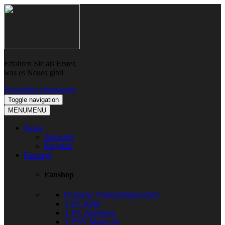
Skip
Skip
to
to
navigation
content
Erfahren Sie als Erster,
was es Neues gibt!
Newsletter abonnieren
Toggle navigation
MENU
MENU
News
Aktuelles
Ratgeber
Fanshop
Fanshop
Deutsche Nationalmannschaft
1. FC Köln
1. FC Nürnberg
1. FSV Mainz 05