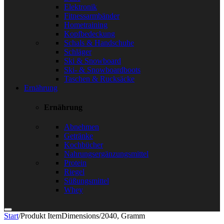
Elektronik
Fitnessarmbänder
Hometraining
Kopfbedeckung
Schals & Handschuhe
Schläger
Ski & Snowboard
Ski- & Snowboardboots
Taschen & Rucksäcke
Ernährung
Ernährung
Abnehmen
Getränke
Kochbücher
Nahrungsergänzungsmittel
Protein
Riegel
Süßungsmittel
Whey
Start
/
Produkt ItemDimensions
/
2040, Gramm