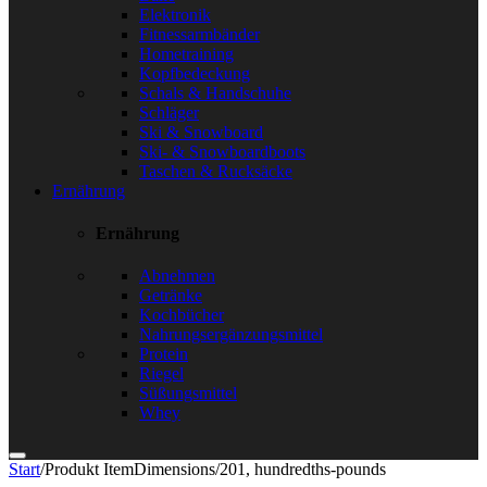
Elektronik
Fitnessarmbänder
Hometraining
Kopfbedeckung
Schals & Handschuhe
Schläger
Ski & Snowboard
Ski- & Snowboardboots
Taschen & Rucksäcke
Ernährung
Ernährung
Abnehmen
Getränke
Kochbücher
Nahrungsergänzungsmittel
Protein
Riegel
Süßungsmittel
Whey
Start
/
Produkt ItemDimensions
/
201, hundredths-pounds