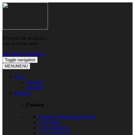
Skip
Skip
to
to
navigation
content
Erfahren Sie als Erster,
was es Neues gibt!
Newsletter abonnieren
Toggle navigation
MENU
MENU
News
Aktuelles
Ratgeber
Fanshop
Fanshop
Deutsche Nationalmannschaft
1. FC Köln
1. FC Nürnberg
1. FSV Mainz 05