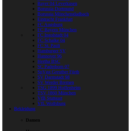
Bayer 04 Leverkusen
Borussia Dortmund
Borussia Mönchengladbach
Eintracht Frankfurt
FC Augsburg
FC Bayern München
FC Ingolstadt 04
FC Schalke 04
FC St. Pauli
Hamburger SV
Hannover 96
Hertha BSC
SC Paderborn 07
SpVgg Greuther Fürth
SV Darmstadt 98
SV Werder Bremen
TSG 1899 Hoffenheim
TSV 1860 München
VfB Stuttgart
VfL Wolfsburg
Bekleidung
Damen