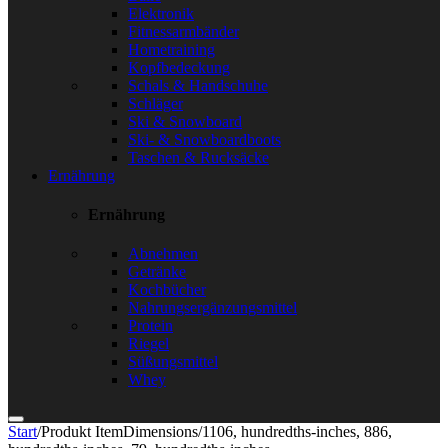
Elektronik
Fitnessarmbänder
Hometraining
Kopfbedeckung
Schals & Handschuhe
Schläger
Ski & Snowboard
Ski- & Snowboardboots
Taschen & Rucksäcke
Ernährung
Ernährung
Abnehmen
Getränke
Kochbücher
Nahrungsergänzungsmittel
Protein
Riegel
Süßungsmittel
Whey
Start
/
Produkt ItemDimensions
/
1106, hundredths-inches, 886,