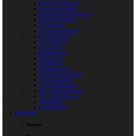
Bayer 04 Leverkusen
Borussia Dortmund
Borussia Mönchengladbach
Eintracht Frankfurt
FC Augsburg
FC Bayern München
FC Ingolstadt 04
FC Schalke 04
FC St. Pauli
Hamburger SV
Hannover 96
Hertha BSC
SC Paderborn 07
SpVgg Greuther Fürth
SV Darmstadt 98
SV Werder Bremen
TSG 1899 Hoffenheim
TSV 1860 München
VfB Stuttgart
VfL Wolfsburg
Bekleidung
Damen