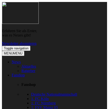
Skip
Skip
to
to
navigation
content
Erfahren Sie als Erster,
was es Neues gibt!
Newsletter abonnieren
Toggle navigation
MENU
MENU
News
Aktuelles
Ratgeber
Fanshop
Fanshop
Deutsche Nationalmannschaft
1. FC Köln
1. FC Nürnberg
1. FSV Mainz 05