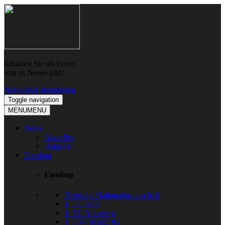
Skip
Skip
to
to
navigation
content
Erfahren Sie als Erster,
was es Neues gibt!
Newsletter abonnieren
Toggle navigation
MENU
MENU
News
Aktuelles
Ratgeber
Fanshop
Fanshop
Deutsche Nationalmannschaft
1. FC Köln
1. FC Nürnberg
1. FSV Mainz 05