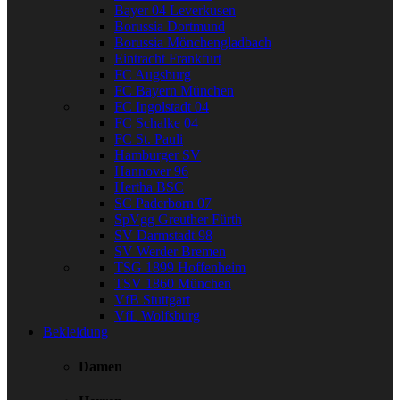
Bayer 04 Leverkusen
Borussia Dortmund
Borussia Mönchengladbach
Eintracht Frankfurt
FC Augsburg
FC Bayern München
FC Ingolstadt 04
FC Schalke 04
FC St. Pauli
Hamburger SV
Hannover 96
Hertha BSC
SC Paderborn 07
SpVgg Greuther Fürth
SV Darmstadt 98
SV Werder Bremen
TSG 1899 Hoffenheim
TSV 1860 München
VfB Stuttgart
VfL Wolfsburg
Bekleidung
Damen