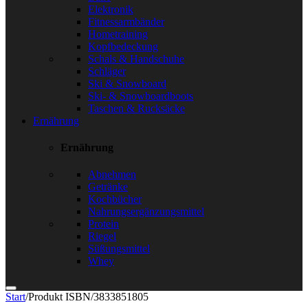
Elektronik
Fitnessarmbänder
Hometraining
Kopfbedeckung
Schals & Handschuhe
Schläger
Ski & Snowboard
Ski- & Snowboardboots
Taschen & Rucksäcke
Ernährung
Ernährung
Abnehmen
Getränke
Kochbücher
Nahrungsergänzungsmittel
Protein
Riegel
Süßungsmittel
Whey
Start
/
Produkt ISBN
/
3833851805