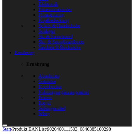
Elektronik
Fitnessarmbänder
Hometraining
Kopfbedeckung
Schals & Handschuhe
Schläger
Ski & Snowboard
Ski- & Snowboardboots
Taschen & Rucksäcke
Ernährung
Ernährung
Abnehmen
Getränke
Kochbücher
Nahrungsergänzungsmittel
Protein
Riegel
Süßungsmittel
Whey
Start
/
Produkt EANList
/
9020400111503, 0840385100298