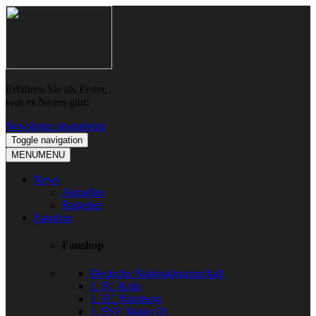
Skip
Skip
to
to
navigation
content
Erfahren Sie als Erster,
was es Neues gibt!
Newsletter abonnieren
Toggle navigation
MENU
MENU
News
Aktuelles
Ratgeber
Fanshop
Fanshop
Deutsche Nationalmannschaft
1. FC Köln
1. FC Nürnberg
1. FSV Mainz 05