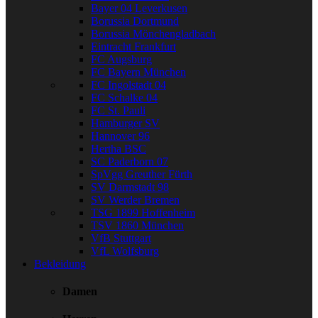
Bayer 04 Leverkusen
Borussia Dortmund
Borussia Mönchengladbach
Eintracht Frankfurt
FC Augsburg
FC Bayern München
FC Ingolstadt 04
FC Schalke 04
FC St. Pauli
Hamburger SV
Hannover 96
Hertha BSC
SC Paderborn 07
SpVgg Greuther Fürth
SV Darmstadt 98
SV Werder Bremen
TSG 1899 Hoffenheim
TSV 1860 München
VfB Stuttgart
VfL Wolfsburg
Bekleidung
Damen