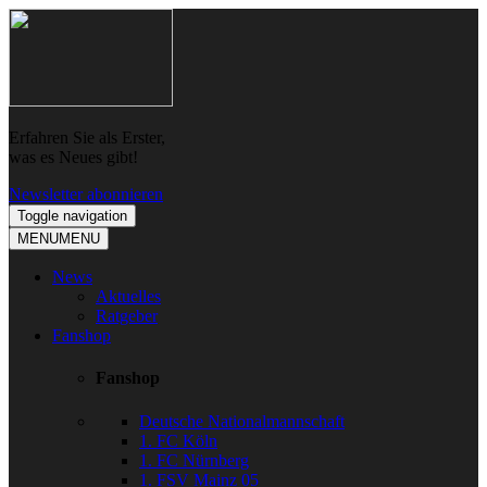
Skip
Skip
to
to
navigation
content
Erfahren Sie als Erster,
was es Neues gibt!
Newsletter abonnieren
Toggle navigation
MENU
MENU
News
Aktuelles
Ratgeber
Fanshop
Fanshop
Deutsche Nationalmannschaft
1. FC Köln
1. FC Nürnberg
1. FSV Mainz 05