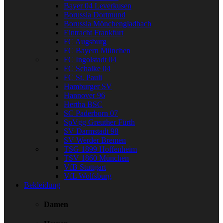
Bayer 04 Leverkusen
Borussia Dortmund
Borussia Mönchengladbach
Eintracht Frankfurt
FC Augsburg
FC Bayern München
FC Ingolstadt 04
FC Schalke 04
FC St. Pauli
Hamburger SV
Hannover 96
Hertha BSC
SC Paderborn 07
SpVgg Greuther Fürth
SV Darmstadt 98
SV Werder Bremen
TSG 1899 Hoffenheim
TSV 1860 München
VfB Stuttgart
VfL Wolfsburg
Bekleidung
Damen