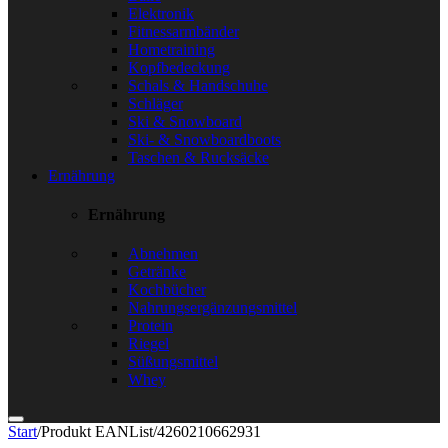
Elektronik
Fitnessarmbänder
Hometraining
Kopfbedeckung
Schals & Handschuhe
Schläger
Ski & Snowboard
Ski- & Snowboardboots
Taschen & Rucksäcke
Ernährung
Ernährung
Abnehmen
Getränke
Kochbücher
Nahrungsergänzungsmittel
Protein
Riegel
Süßungsmittel
Whey
Start
/
Produkt EANList
/
4260210662931