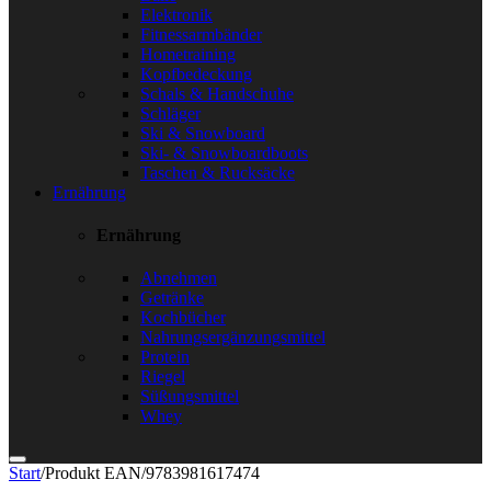
Elektronik
Fitnessarmbänder
Hometraining
Kopfbedeckung
Schals & Handschuhe
Schläger
Ski & Snowboard
Ski- & Snowboardboots
Taschen & Rucksäcke
Ernährung
Ernährung
Abnehmen
Getränke
Kochbücher
Nahrungsergänzungsmittel
Protein
Riegel
Süßungsmittel
Whey
Start
/
Produkt EAN
/
9783981617474