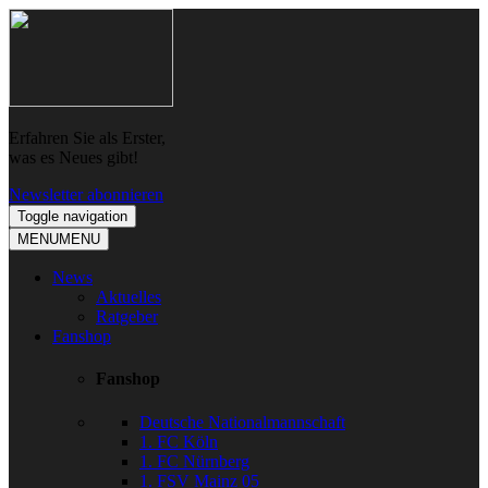
Skip
Skip
to
to
navigation
content
Erfahren Sie als Erster,
was es Neues gibt!
Newsletter abonnieren
Toggle navigation
MENU
MENU
News
Aktuelles
Ratgeber
Fanshop
Fanshop
Deutsche Nationalmannschaft
1. FC Köln
1. FC Nürnberg
1. FSV Mainz 05