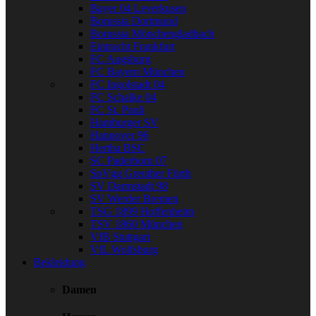
Bayer 04 Leverkusen
Borussia Dortmund
Borussia Mönchengladbach
Eintracht Frankfurt
FC Augsburg
FC Bayern München
FC Ingolstadt 04
FC Schalke 04
FC St. Pauli
Hamburger SV
Hannover 96
Hertha BSC
SC Paderborn 07
SpVgg Greuther Fürth
SV Darmstadt 98
SV Werder Bremen
TSG 1899 Hoffenheim
TSV 1860 München
VfB Stuttgart
VfL Wolfsburg
Bekleidung
Damen