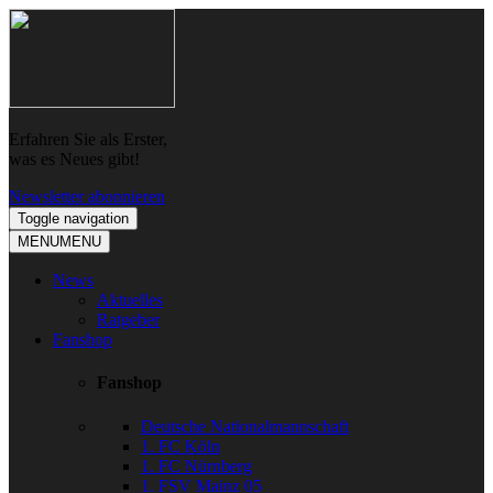
Skip
Skip
to
to
navigation
content
Erfahren Sie als Erster,
was es Neues gibt!
Newsletter abonnieren
Toggle navigation
MENU
MENU
News
Aktuelles
Ratgeber
Fanshop
Fanshop
Deutsche Nationalmannschaft
1. FC Köln
1. FC Nürnberg
1. FSV Mainz 05