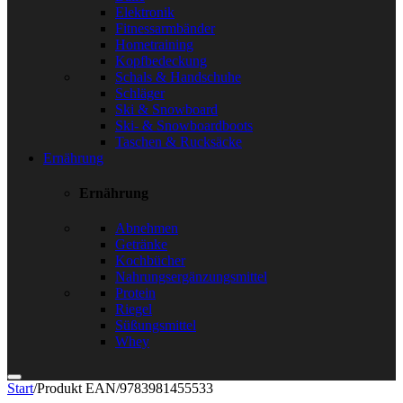
Elektronik
Fitnessarmbänder
Hometraining
Kopfbedeckung
Schals & Handschuhe
Schläger
Ski & Snowboard
Ski- & Snowboardboots
Taschen & Rucksäcke
Ernährung
Ernährung
Abnehmen
Getränke
Kochbücher
Nahrungsergänzungsmittel
Protein
Riegel
Süßungsmittel
Whey
Start
/
Produkt EAN
/
9783981455533