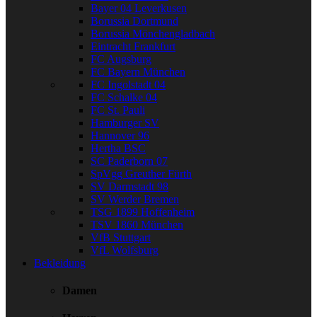
Bayer 04 Leverkusen
Borussia Dortmund
Borussia Mönchengladbach
Eintracht Frankfurt
FC Augsburg
FC Bayern München
FC Ingolstadt 04
FC Schalke 04
FC St. Pauli
Hamburger SV
Hannover 96
Hertha BSC
SC Paderborn 07
SpVgg Greuther Fürth
SV Darmstadt 98
SV Werder Bremen
TSG 1899 Hoffenheim
TSV 1860 München
VfB Stuttgart
VfL Wolfsburg
Bekleidung
Damen