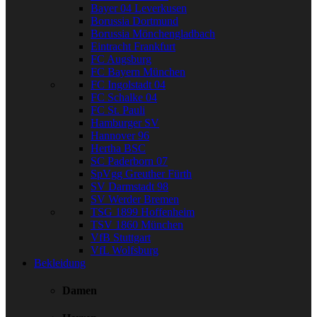
Bayer 04 Leverkusen
Borussia Dortmund
Borussia Mönchengladbach
Eintracht Frankfurt
FC Augsburg
FC Bayern München
FC Ingolstadt 04
FC Schalke 04
FC St. Pauli
Hamburger SV
Hannover 96
Hertha BSC
SC Paderborn 07
SpVgg Greuther Fürth
SV Darmstadt 98
SV Werder Bremen
TSG 1899 Hoffenheim
TSV 1860 München
VfB Stuttgart
VfL Wolfsburg
Bekleidung
Damen