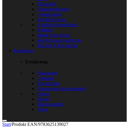
Elektronik
Fitnessarmbänder
Hometraining
Kopfbedeckung
Schals & Handschuhe
Schläger
Ski & Snowboard
Ski- & Snowboardboots
Taschen & Rucksäcke
Ernährung
Ernährung
Abnehmen
Getränke
Kochbücher
Nahrungsergänzungsmittel
Protein
Riegel
Süßungsmittel
Whey
Start
/
Produkt EAN
/
9783625139027