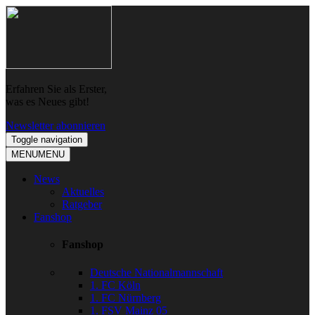
Skip
Skip
to
to
navigation
content
Erfahren Sie als Erster,
was es Neues gibt!
Newsletter abonnieren
Toggle navigation
MENU
MENU
News
Aktuelles
Ratgeber
Fanshop
Fanshop
Deutsche Nationalmannschaft
1. FC Köln
1. FC Nürnberg
1. FSV Mainz 05