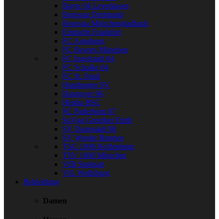
Bayer 04 Leverkusen
Borussia Dortmund
Borussia Mönchengladbach
Eintracht Frankfurt
FC Augsburg
FC Bayern München
FC Ingolstadt 04
FC Schalke 04
FC St. Pauli
Hamburger SV
Hannover 96
Hertha BSC
SC Paderborn 07
SpVgg Greuther Fürth
SV Darmstadt 98
SV Werder Bremen
TSG 1899 Hoffenheim
TSV 1860 München
VfB Stuttgart
VfL Wolfsburg
Bekleidung
Damen