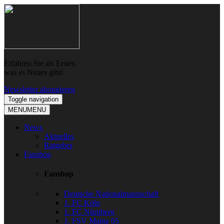
Skip
Skip
to
to
navigation
content
Erfahren Sie als Erster,
was es Neues gibt!
Newsletter abonnieren
Toggle navigation
MENU
MENU
News
Aktuelles
Ratgeber
Fanshop
Fanshop
Deutsche Nationalmannschaft
1. FC Köln
1. FC Nürnberg
1. FSV Mainz 05