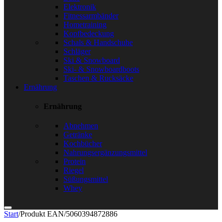
Elektronik
Fitnessarmbänder
Hometraining
Kopfbedeckung
Schals & Handschuhe
Schläger
Ski & Snowboard
Ski- & Snowboardboots
Taschen & Rucksäcke
Ernährung
Ernährung
Abnehmen
Getränke
Kochbücher
Nahrungsergänzungsmittel
Protein
Riegel
Süßungsmittel
Whey
Start
/
Produkt EAN
/
5060394872886