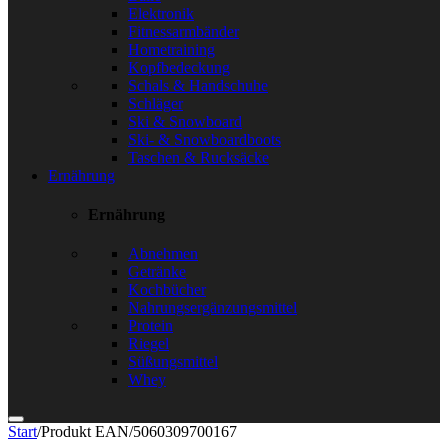
Elektronik
Fitnessarmbänder
Hometraining
Kopfbedeckung
Schals & Handschuhe
Schläger
Ski & Snowboard
Ski- & Snowboardboots
Taschen & Rucksäcke
Ernährung
Ernährung
Abnehmen
Getränke
Kochbücher
Nahrungsergänzungsmittel
Protein
Riegel
Süßungsmittel
Whey
Start
/
Produkt EAN
/
5060309700167