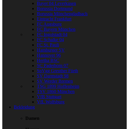
Bayer 04 Leverkusen
Borussia Dortmund
Borussia Mönchengladbach
Eintracht Frankfurt
FC Augsburg
FC Bayern München
FC Ingolstadt 04
FC Schalke 04
FC St. Pauli
Hamburger SV
Hannover 96
Hertha BSC
SC Paderborn 07
SpVgg Greuther Fürth
SV Darmstadt 98
SV Werder Bremen
TSG 1899 Hoffenheim
TSV 1860 München
VfB Stuttgart
VfL Wolfsburg
Bekleidung
Damen