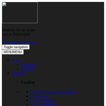
Skip
Skip
to
to
navigation
content
Erfahren Sie als Erster,
was es Neues gibt!
Newsletter abonnieren
Toggle navigation
MENU
MENU
News
Aktuelles
Ratgeber
Fanshop
Fanshop
Deutsche Nationalmannschaft
1. FC Köln
1. FC Nürnberg
1. FSV Mainz 05